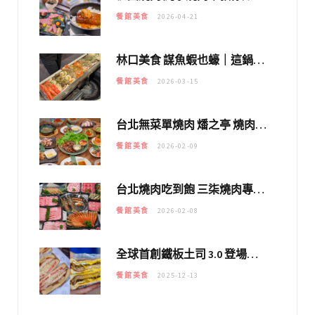
餐館美食
2026-04-21
林口美食 謀魚蝦也蠔｜這鍋太狂！「蟹老闆派對鍋」10多種海鮮浮誇上桌，壽星再送生食摩天輪！
餐館美食
2026-03-15
台北無菜單燒肉 燔之亭 燒肉場｜延吉街的 $980個人無菜單「雞」料理～
餐館美食
2026-02-09
台北燒肉吃到飽 三柒燒肉專門店｜日本A5和牛×龍蝦蟹腳雙拼，海陸霸氣開吃！
餐館美食
2026-02-08
全球首創鐵板土司 3.0 登場！扶旺號的全新高度 ｜漢堡換成鐵板土司，把台式靈魂塞得滿滿的！！
餐館美食
2025-12-13