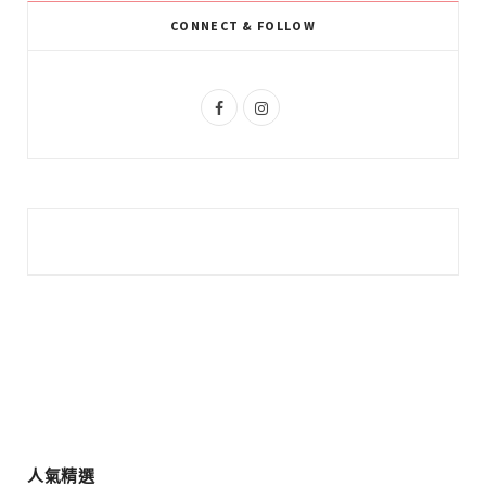
k
l
a
CONNECT & FOLLOW
u
m
s
F
I
a
n
c
s
e
t
b
a
o
g
o
r
k
a
m
人氣精選