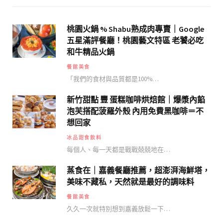
桃園火鍋 % Shabu熟成肉專賣｜Google
五星滿評餐廳！桃園藝文特區 老饕必吃
和牛精品火鍋
餐館美食
「我們的食材與品質都是100%…
新竹甜點 豐 蛋糕咖啡烘焙館｜爆漿內餡
泡芙搭配菠羅外殼 內用免費黑咖啡＝不
想回家
冰品甜食飲料
每個人、每一天都是戰戰兢兢地在…
蒸食在｜嘉義餐廳推薦，超澎湃海鮮塔，
美味不藏私，天然就是最好的調味料
餐館美食
久久一次就特別想到嘉義放鬆一下…