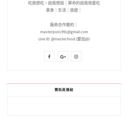
吃我想吃，說我想說｜算命的說我很愛吃
美食｜生活｜旅遊｜
廠商合作邀約｜
masterpon1991@gmail.com
Line ID: @masterfood (要加@)
F
G
I
a
o
n
c
o
s
e
g
t
贊助商連結
b
l
a
o
e
g
o
P
r