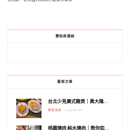
贊助商連結
最新文章
台北少見廣式雞煲｜黃大隆濃郁煲湯：經典提燈與溫體雞肉，熬夜修仙不如來喝湯！
餐館美食
2026-08-04
桃園燒肉 純水燒肉｜教你如何優惠吃日本A5和牛各種部位，私房菜誠意吃好吃滿