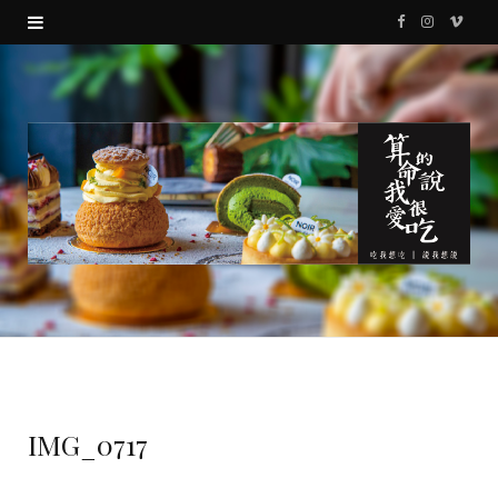
F
I
V
a
n
i
c
s
m
e
t
e
b
a
o
o
g
o
r
k
a
m
IMG_0717