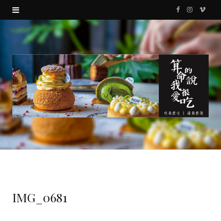
F
I
V
a
n
i
c
s
m
e
t
e
b
a
o
o
g
o
r
k
a
m
IMG_0681