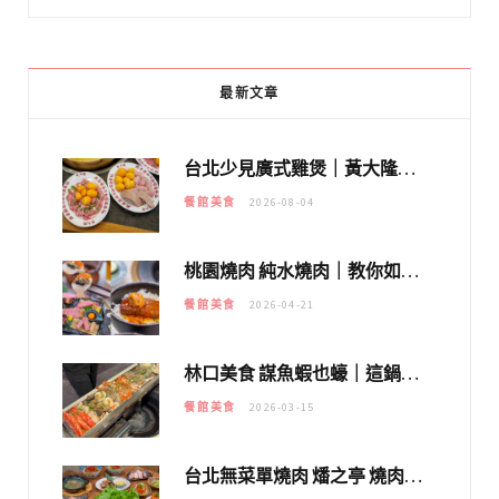
最新文章
台北少見廣式雞煲｜黃大隆濃郁煲湯：經典提燈與溫體雞肉，熬夜修仙不如來喝湯！
餐館美食
2026-08-04
桃園燒肉 純水燒肉｜教你如何優惠吃日本A5和牛各種部位，私房菜誠意吃好吃滿
餐館美食
2026-04-21
林口美食 謀魚蝦也蠔｜這鍋太狂！「蟹老闆派對鍋」10多種海鮮浮誇上桌，壽星再送生食摩天輪！
餐館美食
2026-03-15
台北無菜單燒肉 燔之亭 燒肉場｜延吉街的 $980個人無菜單「雞」料理～