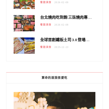
餐館美食
2026-02-09
台北燒肉吃到飽 三柒燒肉專門店｜日本A5和牛×龍蝦蟹腳雙拼，海陸霸氣開吃！
餐館美食
2026-02-08
全球首創鐵板土司 3.0 登場！扶旺號的全新高度 ｜漢堡換成鐵板土司，把台式靈魂塞得滿滿的！！
餐館美食
2025-12-13
算命的說我很愛吃