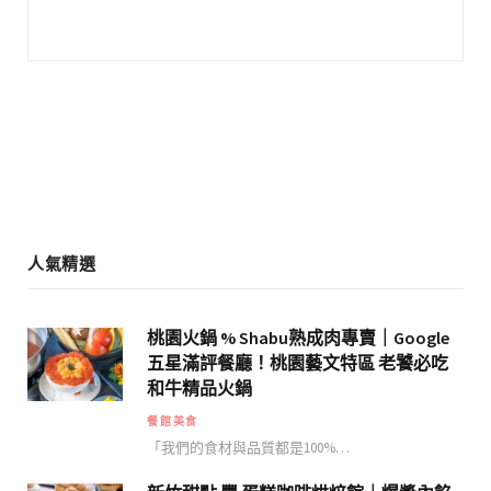
e
t
b
a
o
g
o
r
k
a
m
人氣精選
桃園火鍋 % Shabu熟成肉專賣｜Google
五星滿評餐廳！桃園藝文特區 老饕必吃
和牛精品火鍋
餐館美食
「我們的食材與品質都是100%…