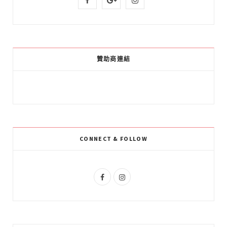
a
o
n
c
o
s
e
g
t
贊助商連結
b
l
a
o
e
g
o
P
r
k
l
a
CONNECT & FOLLOW
u
m
s
F
I
a
n
c
s