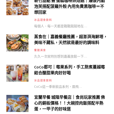
新竹甜點 豐 蛋糕咖啡烘焙館｜爆漿內餡
泡芙搭配菠羅外殼 內用免費黑咖啡＝不
想回家
冰品甜食飲料
每個人、每一天都是戰戰兢兢地在…
蒸食在｜嘉義餐廳推薦，超澎湃海鮮塔，
美味不藏私，天然就是最好的調味料
餐館美食
久久一次就特別想到嘉義放鬆一下…
CoCo都可｜莓果系列，手工熬煮蔓越莓
結合酸甜果肉好好喝
冰品甜食飲料
CoCo這一季新飲品系列，眉飛…
宜蘭早餐 城隍早餐店｜食尚玩家推薦 佛
心的銅板價格！！大碗控肉飯搭配半熟
蛋，一甲子的好味道