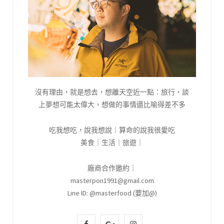
沒有理由，就是想去，想離天空近一點：旅行，談
上夢想可能太偉大，想做的事情還比喻得差不多
吃我想吃，說我想說｜算命的說我很愛吃
美食｜生活｜旅遊｜
廠商合作邀約｜
masterpon1991@gmail.com
Line ID: @masterfood (要加@)
F
G
I