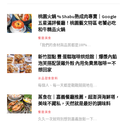
桃園火鍋 % Shabu熟成肉專賣｜Google
五星滿評餐廳！桃園藝文特區 老饕必吃
和牛精品火鍋
餐館美食
「我們的食材與品質都是100%…
新竹甜點 豐 蛋糕咖啡烘焙館｜爆漿內餡
泡芙搭配菠羅外殼 內用免費黑咖啡＝不
想回家
冰品甜食飲料
每個人、每一天都是戰戰兢兢地在…
蒸食在｜嘉義餐廳推薦，超澎湃海鮮塔，
美味不藏私，天然就是最好的調味料
餐館美食
久久一次就特別想到嘉義放鬆一下…