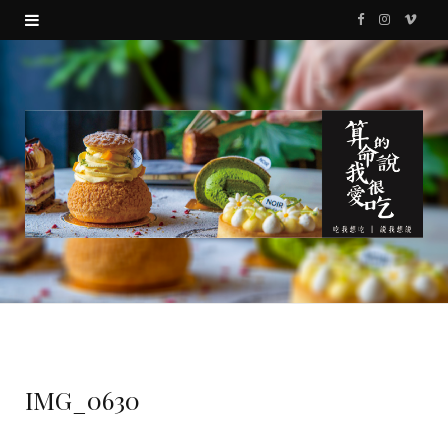
F
I
V
a
n
i
c
s
m
e
t
e
b
a
o
o
g
o
r
k
a
m
IMG_0630