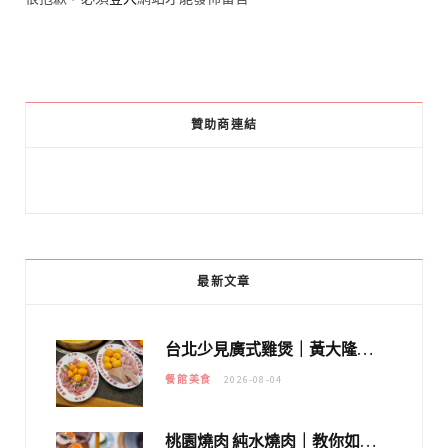
贊助商連結
最新文章
台北少見廣式雞煲｜黃大隆濃郁煲湯：經典提燈與溫體雞肉，熬夜修仙不如來喝湯！
餐館美食
2026-08-04
桃園燒肉 純水燒肉｜教你如何優惠吃日本A5和牛各種部位，私房菜誠意吃好吃滿