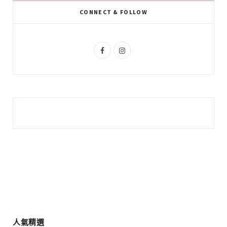
k
l
a
CONNECT & FOLLOW
u
m
s
F
I
a
n
c
s
e
t
b
a
o
g
o
r
k
a
m
人氣精選