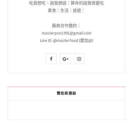
吃我想吃，說我想說｜算命的說我很愛吃
美食｜生活｜旅遊｜
廠商合作邀約｜
masterpon1991@gmail.com
Line ID: @masterfood (要加@)
F
G
I
a
o
n
c
o
s
e
g
t
贊助商連結
b
l
a
o
e
g
o
P
r