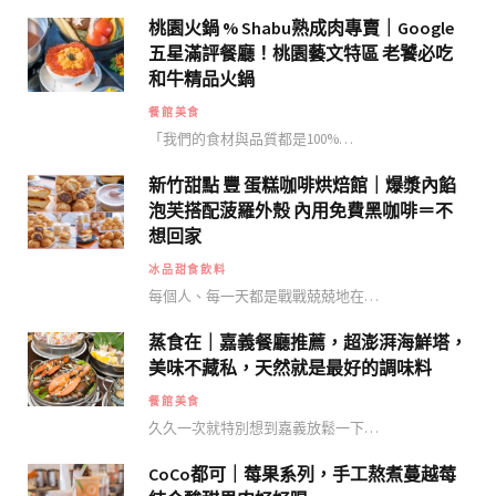
桃園火鍋 % Shabu熟成肉專賣｜Google
五星滿評餐廳！桃園藝文特區 老饕必吃
和牛精品火鍋
餐館美食
「我們的食材與品質都是100%…
新竹甜點 豐 蛋糕咖啡烘焙館｜爆漿內餡
泡芙搭配菠羅外殼 內用免費黑咖啡＝不
想回家
冰品甜食飲料
每個人、每一天都是戰戰兢兢地在…
蒸食在｜嘉義餐廳推薦，超澎湃海鮮塔，
美味不藏私，天然就是最好的調味料
餐館美食
久久一次就特別想到嘉義放鬆一下…
CoCo都可｜莓果系列，手工熬煮蔓越莓