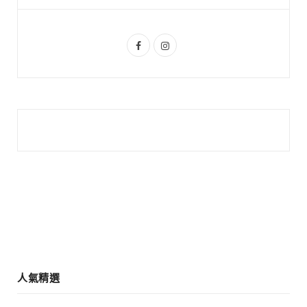
u
m
s
F
I
a
n
c
s
e
t
b
a
o
g
o
r
k
a
m
人氣精選