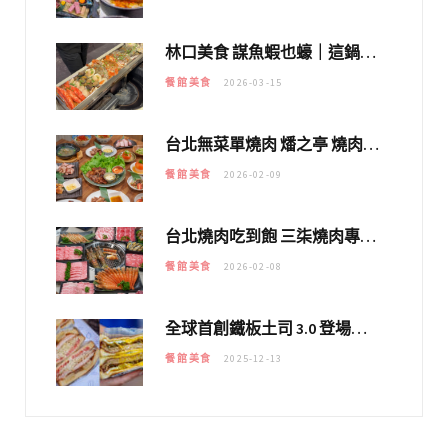
林口美食 謀魚蝦也蠔｜這鍋太狂！「蟹老闆派對鍋」10多種海鮮浮誇上桌，壽星再送生食摩天輪！
餐館美食
2026-03-15
台北無菜單燒肉 燔之亭 燒肉場｜延吉街的 $980個人無菜單「雞」料理～
餐館美食
2026-02-09
台北燒肉吃到飽 三柒燒肉專門店｜日本A5和牛×龍蝦蟹腳雙拼，海陸霸氣開吃！
餐館美食
2026-02-08
全球首創鐵板土司 3.0 登場！扶旺號的全新高度 ｜漢堡換成鐵板土司，把台式靈魂塞得滿滿的！！
餐館美食
2025-12-13