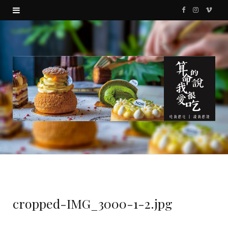
F
I
V
a
n
i
c
s
m
e
t
e
b
a
o
o
g
o
r
k
a
m
cropped-IMG_3000-1-2.jpg