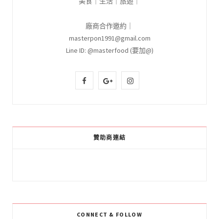
美食｜生活｜旅遊｜
廠商合作邀約｜
masterpon1991@gmail.com
Line ID: @masterfood (要加@)
F
G
I
a
o
n
c
o
s
e
g
t
贊助商連結
b
l
a
o
e
g
o
P
r
k
l
a
CONNECT & FOLLOW