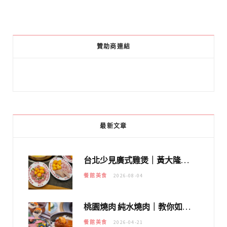
贊助商連結
最新文章
台北少見廣式雞煲｜黃大隆濃郁煲湯：經典提燈與溫體雞肉，熬夜修仙不如來喝湯！
餐館美食
2026-08-04
桃園燒肉 純水燒肉｜教你如何優惠吃日本A5和牛各種部位，私房菜誠意吃好吃滿
餐館美食
2026-04-21