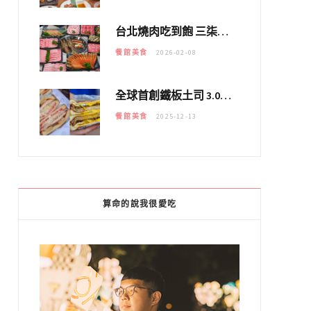
台北燒肉吃到飽 三柒燒肉專門店｜日本A5和牛×龍蝦蟹腳雙拼，海陸霸氣開吃！
餐館美食
2026-02-08
全球首創鐵板土司 3.0 登場！扶旺號的全新高度 ｜漢堡換成鐵板土司，把台式靈魂塞得滿滿的！！
餐館美食
2025-12-13
算命的說我很愛吃