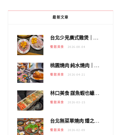
最新文章
台北少見廣式雞煲｜黃大隆濃郁煲湯：經典提燈與溫體雞肉，熬夜修仙不如來喝湯！
餐館美食
2026-08-04
桃園燒肉 純水燒肉｜教你如何優惠吃日本A5和牛各種部位，私房菜誠意吃好吃滿
餐館美食
2026-04-21
林口美食 謀魚蝦也蠔｜這鍋太狂！「蟹老闆派對鍋」10多種海鮮浮誇上桌，壽星再送生食摩天輪！
餐館美食
2026-03-15
台北無菜單燒肉 燔之亭 燒肉場｜延吉街的 $980個人無菜單「雞」料理～
餐館美食
2026-02-09