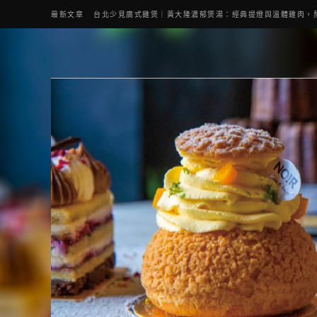
最新文章
台北少見廣式雞煲｜黃大隆濃郁煲湯：經典提燈與溫體雞肉，