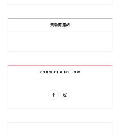
a
o
n
c
o
s
e
g
t
贊助商連結
b
l
a
o
e
g
o
P
r
k
l
a
CONNECT & FOLLOW
u
m
s
F
I
a
n
c
s
e
t