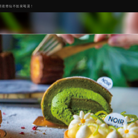
熬夜修仙不如來喝湯！