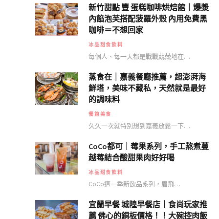
新竹甜點 豐 蛋糕咖啡烘焙館｜爆漿
內餡泡芙搭配菠羅外殼 內用免費黑
咖啡＝不想回家
冰品甜食飲料
每個人、每一天都是戰戰兢兢地在…
蒸食在｜嘉義餐廳推薦，超澎湃海
鮮塔，美味不藏私，天然就是最好
的調味料
餐館美食
久久一次就特別想到嘉義放鬆一下…
CoCo都可｜莓果系列，手工熬煮蔓
越莓結合酸甜果肉好好喝
冰品甜食飲料
CoCo這一季新飲品系列，眉飛…
宜蘭早餐 城隍早餐店｜食尚玩家推
薦 佛心的銅板價格！！大碗控肉飯