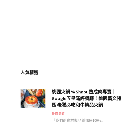
人氣精選
桃園火鍋 % Shabu熟成肉專賣｜
Google五星滿評餐廳！桃園藝文特
區 老饕必吃和牛精品火鍋
餐館美食
「我們的食材與品質都是100%…