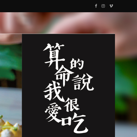
F
I
V
a
n
i
c
s
m
e
t
e
b
a
o
o
g
o
r
k
a
m