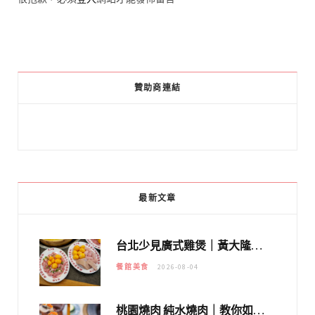
贊助商連結
最新文章
台北少見廣式雞煲｜黃大隆濃郁煲湯：經典提燈與溫體雞肉，熬夜修仙不如來喝湯！
餐館美食
2026-08-04
桃園燒肉 純水燒肉｜教你如何優惠吃日本A5和牛各種部位，私房菜誠意吃好吃滿