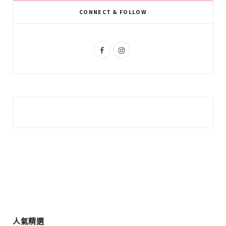
k
l
a
CONNECT & FOLLOW
u
m
s
F
I
a
n
c
s
e
t
b
a
o
g
o
r
k
a
m
人氣精選