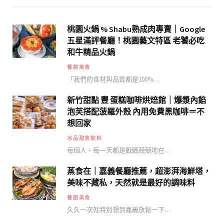
桃園火鍋 % Shabu熟成肉專賣｜Google
五星滿評餐廳！桃園藝文特區 老饕必吃
和牛精品火鍋
餐館美食
「我們的食材與品質都是100%…
新竹甜點 豐 蛋糕咖啡烘焙館｜爆漿內餡
泡芙搭配菠羅外殼 內用免費黑咖啡＝不
想回家
冰品甜食飲料
每個人、每一天都是戰戰兢兢地在…
蒸食在｜嘉義餐廳推薦，超澎湃海鮮塔，
美味不藏私，天然就是最好的調味料
餐館美食
久久一次就特別想到嘉義放鬆一下…