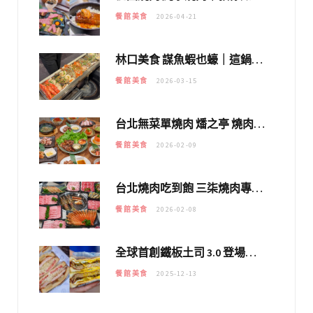
餐館美食
2026-04-21
林口美食 謀魚蝦也蠔｜這鍋太狂！「蟹老闆派對鍋」10多種海鮮浮誇上桌，壽星再送生食摩天輪！
餐館美食
2026-03-15
台北無菜單燒肉 燔之亭 燒肉場｜延吉街的 $980個人無菜單「雞」料理～
餐館美食
2026-02-09
台北燒肉吃到飽 三柒燒肉專門店｜日本A5和牛×龍蝦蟹腳雙拼，海陸霸氣開吃！
餐館美食
2026-02-08
全球首創鐵板土司 3.0 登場！扶旺號的全新高度 ｜漢堡換成鐵板土司，把台式靈魂塞得滿滿的！！
餐館美食
2025-12-13