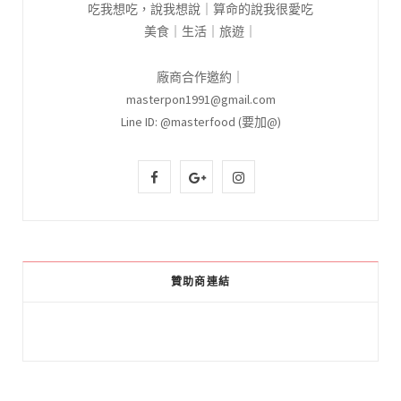
吃我想吃，說我想說｜算命的說我很愛吃
美食｜生活｜旅遊｜
廠商合作邀約｜
masterpon1991@gmail.com
Line ID: @masterfood (要加@)
F
G
I
a
o
n
c
o
s
e
g
t
贊助商連結
b
l
a
o
e
g
o
P
r