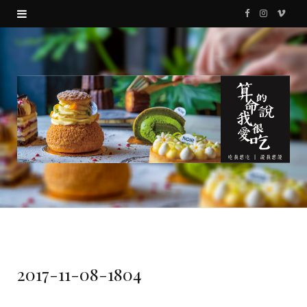
F
I
V
a
n
i
c
s
m
e
t
e
b
a
o
o
g
o
r
k
a
m
2017-11-08-1804