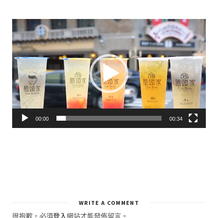
視
訊
播
放
器
00:00
00:34
WRITE A COMMENT
很抱歉，必須
登入
網站才能發佈留言。