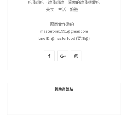
吃我想吃，說我想說｜算命的說我很愛吃
美食｜生活｜旅遊｜
廠商合作邀約｜
masterpon1991@gmail.com
Line ID: @masterfood (要加@)
F
G
I
a
o
n
c
o
s
e
g
t
贊助商連結
b
l
a
o
e
g
o
P
r