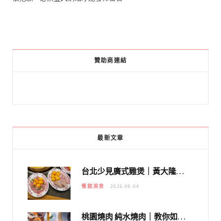
贊助商連結
最新文章
台北少見廣式雞煲｜黃大隆濃郁煲湯：經典提燈與溫體雞肉，熬夜修仙不如來喝湯！
餐館美食
2026-08-04
桃園燒肉 純水燒肉｜教你如何優惠吃日本A5和牛各種部位，私房菜誠意吃好吃滿