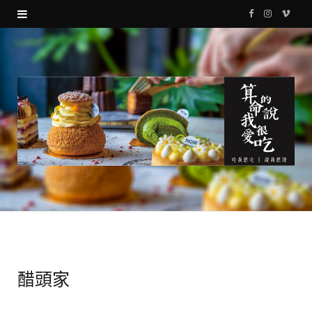
F
I
V
a
n
i
c
s
m
e
t
e
b
a
o
o
g
o
r
k
a
m
醋頭家