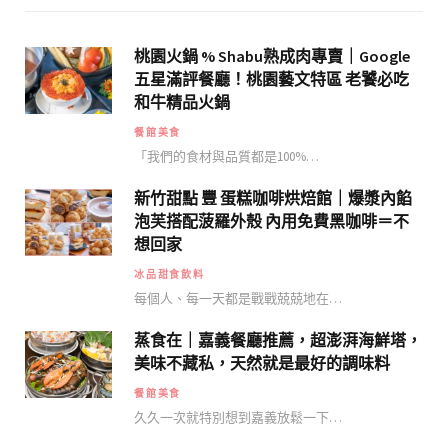
桃園火鍋 % Shabu熟成肉專賣｜Google
五星滿評餐廳！桃園藝文特區 老饕必吃
和牛精品火鍋
餐館美食
「我們的食材與品質都是100%…
新竹甜點 豐 蛋糕咖啡烘焙館｜爆漿內餡
泡芙搭配菠羅外殼 內用免費黑咖啡＝不
想回家
冰品甜食飲料
每個人、每一天都是戰戰兢兢地在…
蒸食在｜嘉義餐廳推薦，超澎湃海鮮塔，
美味不藏私，天然就是最好的調味料
餐館美食
久久一次就特別想到嘉義放鬆一下…