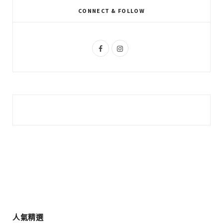
k
l
a
CONNECT & FOLLOW
u
m
s
F
I
a
n
c
s
e
t
b
a
o
g
o
r
k
a
m
人氣精選