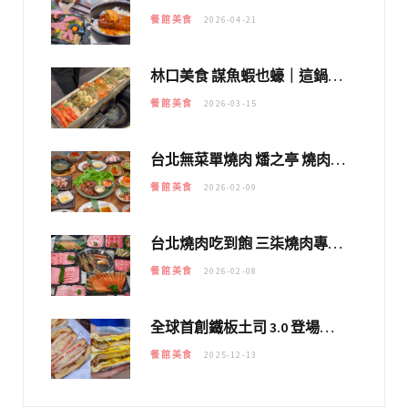
餐館美食
2026-04-21
林口美食 謀魚蝦也蠔｜這鍋太狂！「蟹老闆派對鍋」10多種海鮮浮誇上桌，壽星再送生食摩天輪！
餐館美食
2026-03-15
台北無菜單燒肉 燔之亭 燒肉場｜延吉街的 $980個人無菜單「雞」料理～
餐館美食
2026-02-09
台北燒肉吃到飽 三柒燒肉專門店｜日本A5和牛×龍蝦蟹腳雙拼，海陸霸氣開吃！
餐館美食
2026-02-08
全球首創鐵板土司 3.0 登場！扶旺號的全新高度 ｜漢堡換成鐵板土司，把台式靈魂塞得滿滿的！！
餐館美食
2025-12-13