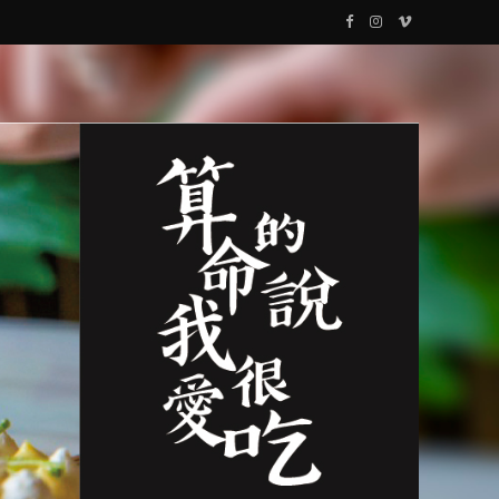
F
I
V
a
n
i
c
s
m
e
t
e
b
a
o
o
g
o
r
k
a
m