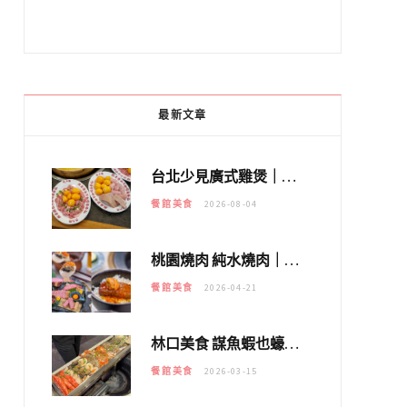
最新文章
台北少見廣式雞煲｜黃大隆濃郁煲湯：經典提燈與溫體雞肉，熬夜修仙不如來喝湯！
餐館美食
2026-08-04
桃園燒肉 純水燒肉｜教你如何優惠吃日本A5和牛各種部位，私房菜誠意吃好吃滿
餐館美食
2026-04-21
林口美食 謀魚蝦也蠔｜這鍋太狂！「蟹老闆派對鍋」10多種海鮮浮誇上桌，壽星再送生食摩天輪！
餐館美食
2026-03-15