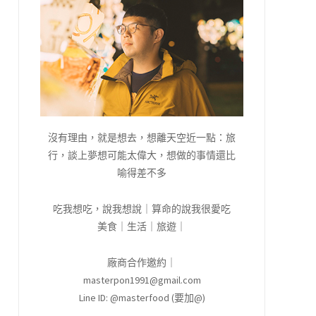
沒有理由，就是想去，想離天空近一點：旅
行，談上夢想可能太偉大，想做的事情還比
喻得差不多
吃我想吃，說我想說｜算命的說我很愛吃
美食｜生活｜旅遊｜
廠商合作邀約｜
masterpon1991@gmail.com
Line ID: @masterfood (要加@)