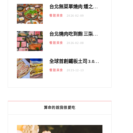
台北無菜單燒肉 燔之亭 燒肉場｜延吉街的 $980個人無菜單「雞」料理～
餐館美食
2026-02-09
台北燒肉吃到飽 三柒燒肉專門店｜日本A5和牛×龍蝦蟹腳雙拼，海陸霸氣開吃！
餐館美食
2026-02-08
全球首創鐵板土司 3.0 登場！扶旺號的全新高度 ｜漢堡換成鐵板土司，把台式靈魂塞得滿滿的！！
餐館美食
2025-12-13
算命的說我很愛吃