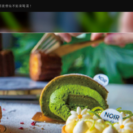
熬夜修仙不如來喝湯！