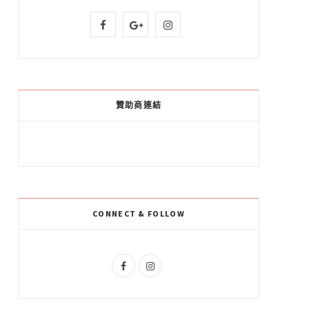
F
G
I
a
o
n
c
o
s
e
g
t
贊助商連結
b
l
a
o
e
g
o
P
r
k
l
a
CONNECT & FOLLOW
u
m
s
F
I
a
n