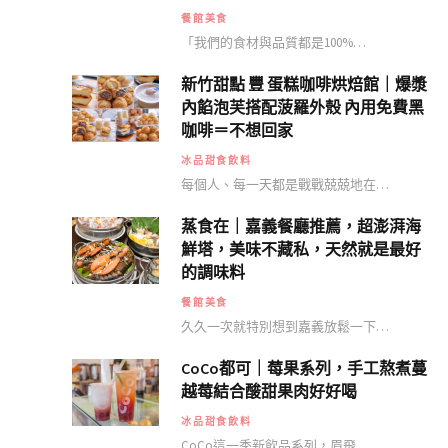
餐館美食
「我們的食材與品質都是100%…
新竹甜點 豐 蛋糕咖啡烘焙館｜爆漿
內餡泡芙搭配菠羅外殼 內用免費黑
咖啡＝不想回家
冰品甜食飲料
每個人、每一天都是戰戰兢兢地在…
蒸食在｜嘉義餐廳推薦，超澎湃海
鮮塔，美味不藏私，天然就是最好
的調味料
餐館美食
久久一次就特別想到嘉義放鬆一下…
CoCo都可｜莓果系列，手工熬煮蔓
越莓結合酸甜果肉好好喝
冰品甜食飲料
CoCo這一季新飲品系列，眉飛…