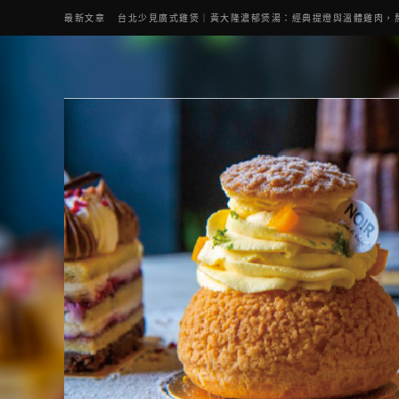
最新文章
台北少見廣式雞煲｜黃大隆濃郁煲湯：經典提燈與溫體雞肉，