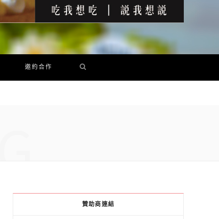
邀約合作
G
贊助商連結