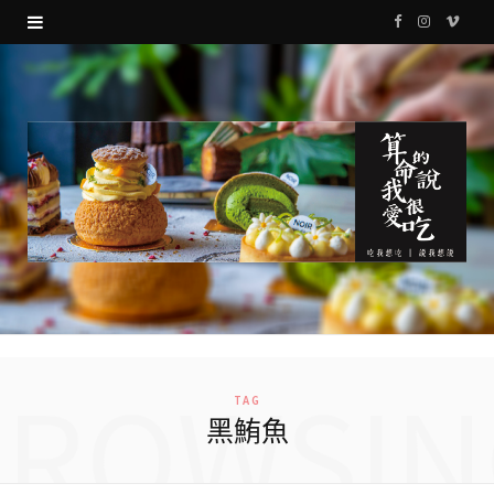
F
I
V
a
n
i
c
s
m
e
t
e
b
a
o
o
g
o
r
k
a
m
BROWSIN
TAG
黑鮪魚