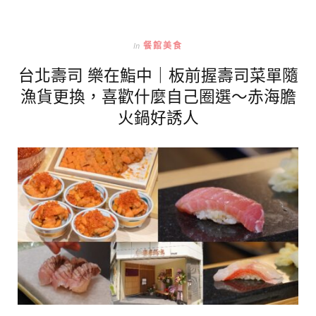
In
餐館美食
台北壽司 樂在鮨中｜板前握壽司菜單隨
漁貨更換，喜歡什麼自己圈選～赤海膽
火鍋好誘人