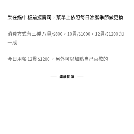
樂在鮨中 板前握壽司，菜單上依照每日漁獲季節做更換
消費方式有三種 八貫/$800，10貫/$1000，12貫/$1200 加
一成
今日用餐 12貫 $1200 ，另外可以加點自己喜歡的
繼續閱讀