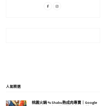
s
F
I
a
n
c
s
e
t
b
a
o
g
o
r
k
a
m
人氣精選
桃園火鍋 % Shabu熟成肉專賣｜Google