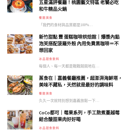
五星滿評餐廳！桃園藝文特區 老饕必吃
和牛精品火鍋
餐館美食
「我們的食材與品質都是100%…
新竹甜點 豐 蛋糕咖啡烘焙館｜爆漿內餡
泡芙搭配菠羅外殼 內用免費黑咖啡＝不
想回家
冰品甜食飲料
每個人、每一天都是戰戰兢兢地在…
蒸食在｜嘉義餐廳推薦，超澎湃海鮮塔，
美味不藏私，天然就是最好的調味料
餐館美食
久久一次就特別想到嘉義放鬆一下…
CoCo都可｜莓果系列，手工熬煮蔓越莓
結合酸甜果肉好好喝
冰品甜食飲料