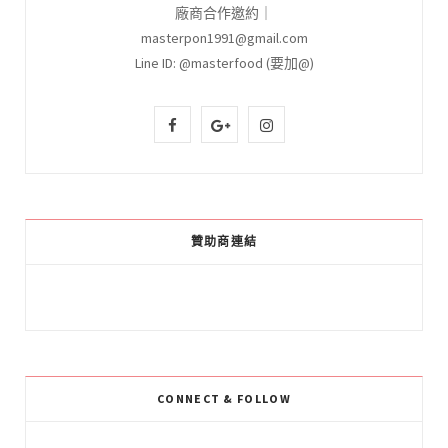
廠商合作邀約｜
masterpon1991@gmail.com
Line ID: @masterfood (要加@)
F
G
I
a
o
n
c
o
s
e
g
t
贊助商連結
b
l
a
o
e
g
o
P
r
k
l
a
CONNECT & FOLLOW
u
m