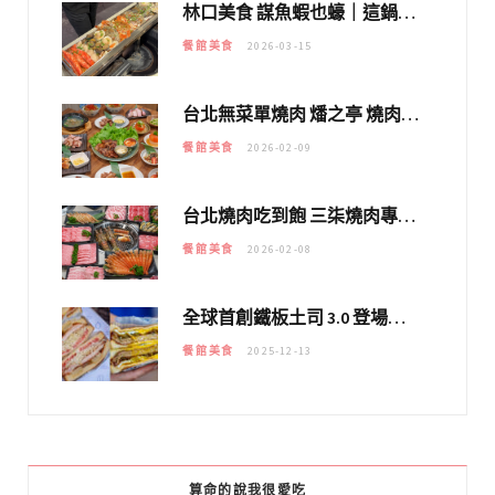
林口美食 謀魚蝦也蠔｜這鍋太狂！「蟹老闆派對鍋」10多種海鮮浮誇上桌，壽星再送生食摩天輪！
餐館美食
2026-03-15
台北無菜單燒肉 燔之亭 燒肉場｜延吉街的 $980個人無菜單「雞」料理～
餐館美食
2026-02-09
台北燒肉吃到飽 三柒燒肉專門店｜日本A5和牛×龍蝦蟹腳雙拼，海陸霸氣開吃！
餐館美食
2026-02-08
全球首創鐵板土司 3.0 登場！扶旺號的全新高度 ｜漢堡換成鐵板土司，把台式靈魂塞得滿滿的！！
餐館美食
2025-12-13
算命的說我很愛吃