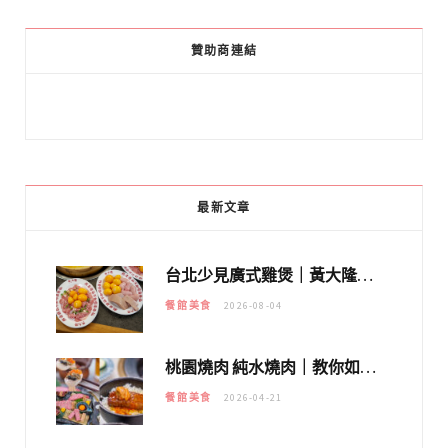
贊助商連結
最新文章
台北少見廣式雞煲｜黃大隆濃郁煲湯：經典提燈與溫體雞肉，熬夜修仙不如來喝湯！
餐館美食
2026-08-04
桃園燒肉 純水燒肉｜教你如何優惠吃日本A5和牛各種部位，私房菜誠意吃好吃滿
餐館美食
2026-04-21