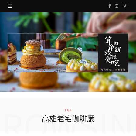
F
I
V
a
n
i
c
s
m
e
t
e
b
a
o
o
g
o
r
k
a
m
BROWSIN
TAG
高雄老宅咖啡廳