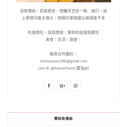
沒有理由，就是想去，想離天空近一點：旅行，談
上夢想可能太偉大，想做的事情還比喻得差不多
吃我想吃，說我想說｜算命的說我很愛吃
美食｜生活｜旅遊｜
廠商合作邀約｜
masterpon1991@gmail.com
Line ID: @masterfood (要加@)
F
G
I
a
o
n
c
o
s
e
g
t
贊助商連結