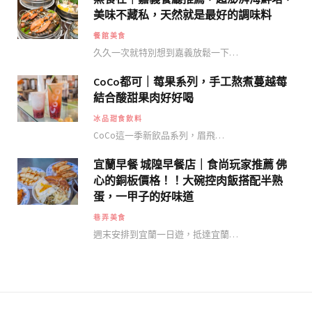
美味不藏私，天然就是最好的調味料
餐館美食
久久一次就特別想到嘉義放鬆一下…
CoCo都可｜莓果系列，手工熬煮蔓越莓
結合酸甜果肉好好喝
冰品甜食飲料
CoCo這一季新飲品系列，眉飛…
宜蘭早餐 城隍早餐店｜食尚玩家推薦 佛
心的銅板價格！！大碗控肉飯搭配半熟
蛋，一甲子的好味道
巷弄美食
週末安排到宜蘭一日遊，抵達宜蘭…