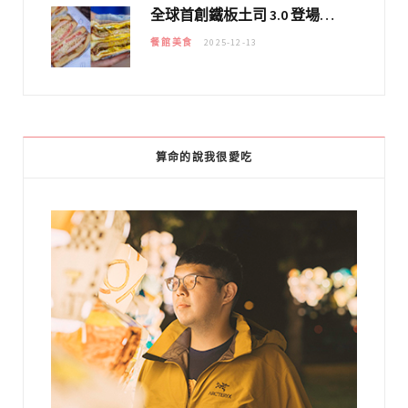
全球首創鐵板土司 3.0 登場！扶旺號的全新高度 ｜漢堡換成鐵板土司，把台式靈魂塞得滿滿的！！
餐館美食
2025-12-13
算命的說我很愛吃