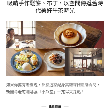
吸睛手作鬆餅、布丁，以空間傳遞舊時
代美好午茶時光
如果你擁有老靈魂，那麼這家藏身高雄苓雅區巷弄間，
新開幕老宅咖啡廳「小戶室」一定得來踩點！
繼續閱讀