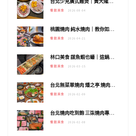
台北少見廣式雞煲｜黃大隆濃郁煲湯：經典提燈與溫體雞肉，熬夜修仙不如來喝湯！
餐館美食
2026-08-04
桃園燒肉 純水燒肉｜教你如何優惠吃日本A5和牛各種部位，私房菜誠意吃好吃滿
餐館美食
2026-04-21
林口美食 謀魚蝦也蠔｜這鍋太狂！「蟹老闆派對鍋」10多種海鮮浮誇上桌，壽星再送生食摩天輪！
餐館美食
2026-03-15
台北無菜單燒肉 燔之亭 燒肉場｜延吉街的 $980個人無菜單「雞」料理～
餐館美食
2026-02-09
台北燒肉吃到飽 三柒燒肉專門店｜日本A5和牛×龍蝦蟹腳雙拼，海陸霸氣開吃！
餐館美食
2026-02-08