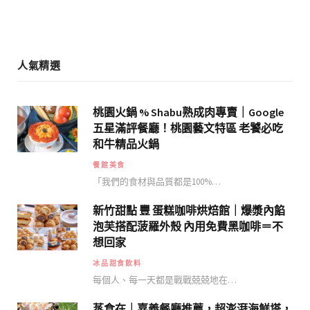
m
人氣精選
桃園火鍋 % Shabu熟成肉專賣｜Google
五星滿評餐廳！桃園藝文特區 老饕必吃
和牛精品火鍋
餐館美食
「我們的食材與品質都是100%…
新竹甜點 豐 蛋糕咖啡烘焙館｜爆漿內餡
泡芙搭配菠羅外殼 內用免費黑咖啡＝不
想回家
冰品甜食飲料
每個人、每一天都是戰戰兢兢地在…
蒸食在｜嘉義餐廳推薦，超澎湃海鮮塔，