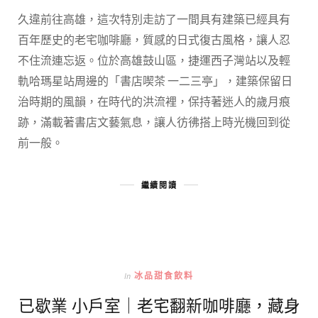
久違前往高雄，這次特別走訪了一間具有建築已經具有
百年歷史的老宅咖啡廳，質感的日式復古風格，讓人忍
不住流連忘返。位於高雄鼓山區，捷運西子灣站以及輕
軌哈瑪星站周邊的「書店喫茶 一二三亭」，建築保留日
治時期的風韻，在時代的洪流裡，保持著迷人的歲月痕
跡，滿載著書店文藝氣息，讓人彷彿搭上時光機回到從
前一般。
繼續閱讀
In
冰品甜食飲料
已歇業 小戶室｜老宅翻新咖啡廳，藏身