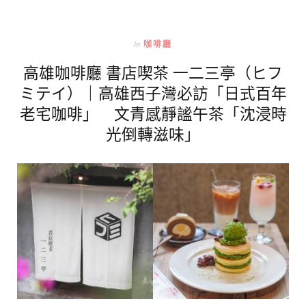
In
咖啡廳
高雄咖啡廳 書店喫茶 一二三亭（ヒフ
ミテイ）｜高雄西子灣必訪「日式百年
老宅咖啡」 文青感靜謐午茶「沈浸時
光倒轉滋味」