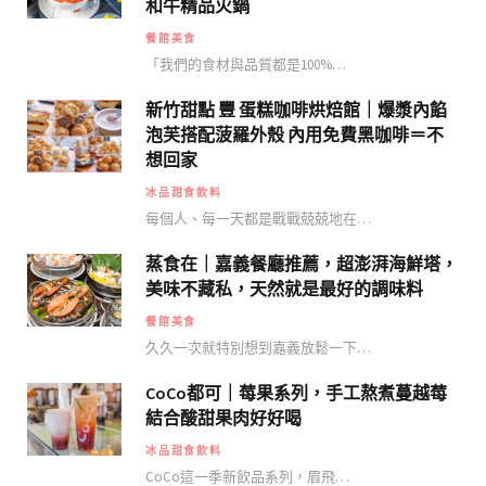
和牛精品火鍋
餐館美食
「我們的食材與品質都是100%…
新竹甜點 豐 蛋糕咖啡烘焙館｜爆漿內餡
泡芙搭配菠羅外殼 內用免費黑咖啡＝不
想回家
冰品甜食飲料
每個人、每一天都是戰戰兢兢地在…
蒸食在｜嘉義餐廳推薦，超澎湃海鮮塔，
美味不藏私，天然就是最好的調味料
餐館美食
久久一次就特別想到嘉義放鬆一下…
CoCo都可｜莓果系列，手工熬煮蔓越莓
結合酸甜果肉好好喝
冰品甜食飲料
CoCo這一季新飲品系列，眉飛…