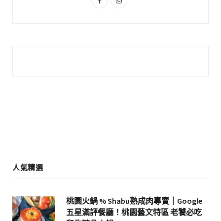
a
n
c
s
e
t
b
a
o
g
o
r
k
a
m
人氣精選
桃園火鍋 % Shabu熟成肉專賣｜Google
五星滿評餐廳！桃園藝文特區 老饕必吃