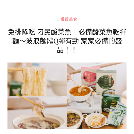
In
餐館美食
免排隊吃 刁民酸菜魚｜必備酸菜魚乾拌
麵～波浪麵體Q彈有勁 家家必備的盛
品！！