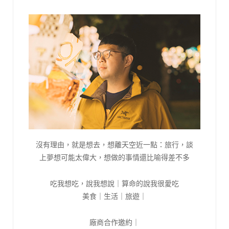
沒有理由，就是想去，想離天空近一點：旅行，談
上夢想可能太偉大，想做的事情還比喻得差不多
吃我想吃，說我想說｜算命的說我很愛吃
美食｜生活｜旅遊｜
廠商合作邀約｜