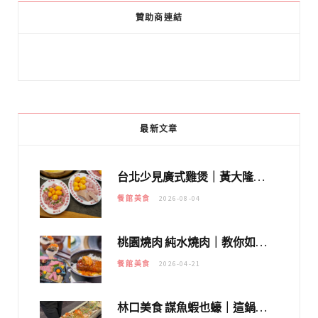
贊助商連結
最新文章
台北少見廣式雞煲｜黃大隆濃郁煲湯：經典提燈與溫體雞肉，熬夜修仙不如來喝湯！
餐館美食
2026-08-04
桃園燒肉 純水燒肉｜教你如何優惠吃日本A5和牛各種部位，私房菜誠意吃好吃滿
餐館美食
2026-04-21
林口美食 謀魚蝦也蠔｜這鍋太狂！「蟹老闆派對鍋」10多種海鮮浮誇上桌，壽星再送生食摩天輪！