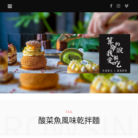
F
I
V
a
n
i
c
s
m
e
t
e
b
a
o
o
g
o
r
k
a
m
BROWSIN
TAG
酸菜魚風味乾拌麵