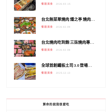
餐館美食
2026-03-15
台北無菜單燒肉 燔之亭 燒肉場｜延吉街的 $980個人無菜單「雞」料理～
餐館美食
2026-02-09
台北燒肉吃到飽 三柒燒肉專門店｜日本A5和牛×龍蝦蟹腳雙拼，海陸霸氣開吃！
餐館美食
2026-02-08
全球首創鐵板土司 3.0 登場！扶旺號的全新高度 ｜漢堡換成鐵板土司，把台式靈魂塞得滿滿的！！
餐館美食
2025-12-13
算命的說我很愛吃