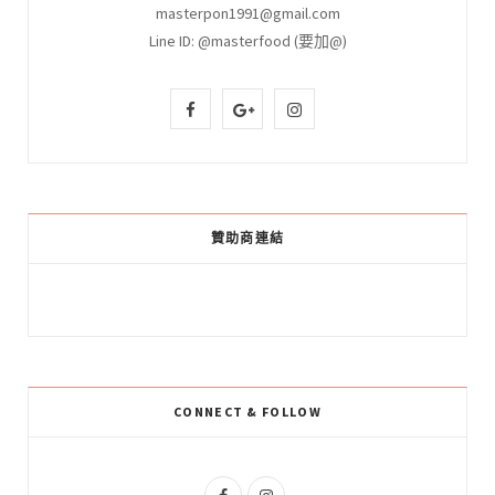
masterpon1991@gmail.com
Line ID: @masterfood (要加@)
F
G
I
a
o
n
c
o
s
e
g
t
贊助商連結
b
l
a
o
e
g
o
P
r
k
l
a
CONNECT & FOLLOW
u
m
s
F
I