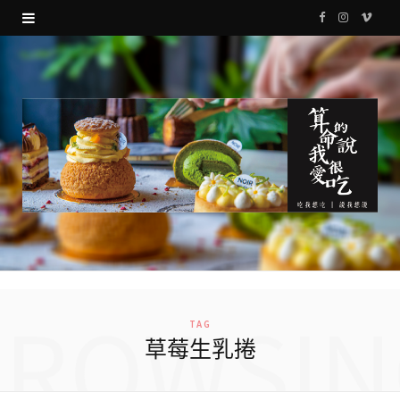
F
I
V
a
n
i
c
s
m
e
t
e
b
a
o
o
g
o
r
k
a
m
BROWSIN
TAG
草莓生乳捲