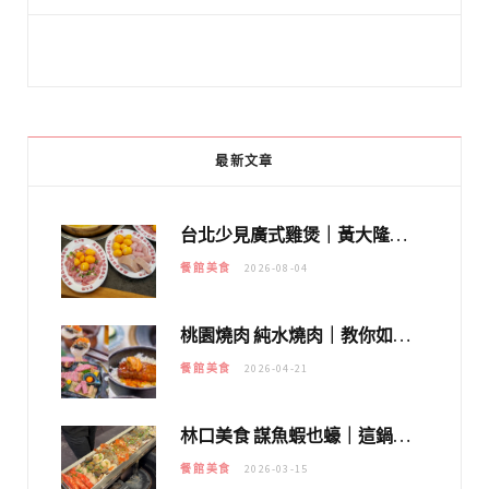
最新文章
台北少見廣式雞煲｜黃大隆濃郁煲湯：經典提燈與溫體雞肉，熬夜修仙不如來喝湯！
餐館美食
2026-08-04
桃園燒肉 純水燒肉｜教你如何優惠吃日本A5和牛各種部位，私房菜誠意吃好吃滿
餐館美食
2026-04-21
林口美食 謀魚蝦也蠔｜這鍋太狂！「蟹老闆派對鍋」10多種海鮮浮誇上桌，壽星再送生食摩天輪！
餐館美食
2026-03-15