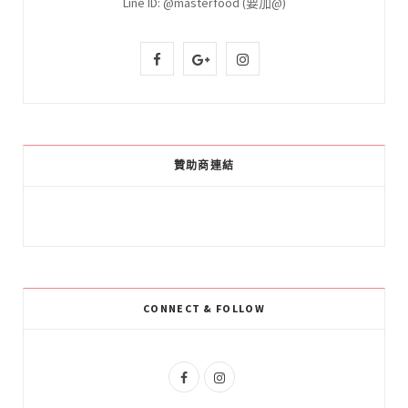
Line ID: @masterfood (要加@)
F
G
I
a
o
n
c
o
s
e
g
t
贊助商連結
b
l
a
o
e
g
o
P
r
k
l
a
CONNECT & FOLLOW
u
m
s
F
I
a
n