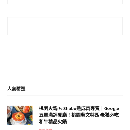
c
s
e
t
b
a
o
g
o
r
k
a
m
人氣精選
桃園火鍋 % Shabu熟成肉專賣｜Google
五星滿評餐廳！桃園藝文特區 老饕必吃
和牛精品火鍋