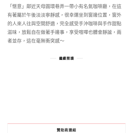
「愜意」鄰近天母圓環巷弄一帶小有名氣咖啡廳，在這
有著屬於午後淡淡寧靜感，很幸運坐到窗邊位置，窗外
的人來人往與空間舒適，完全感受手沖咖啡與手作甜點
滋味，放鬆自在做著手邊事，享受喧嘩也體會靜謐，兩
者並存，這在毫無衝突感～
繼續閱讀
贊助商連結