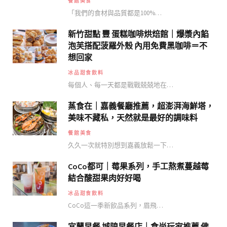
餐館美食
「我們的食材與品質都是100%…
新竹甜點 豐 蛋糕咖啡烘焙館｜爆漿內餡
泡芙搭配菠羅外殼 內用免費黑咖啡＝不
想回家
冰品甜食飲料
每個人、每一天都是戰戰兢兢地在…
蒸食在｜嘉義餐廳推薦，超澎湃海鮮塔，
美味不藏私，天然就是最好的調味料
餐館美食
久久一次就特別想到嘉義放鬆一下…
CoCo都可｜莓果系列，手工熬煮蔓越莓
結合酸甜果肉好好喝
冰品甜食飲料
CoCo這一季新飲品系列，眉飛…
宜蘭早餐 城隍早餐店｜食尚玩家推薦 佛