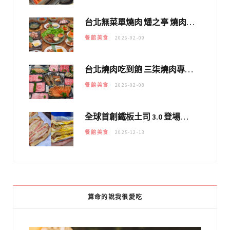
台北無菜單燒肉 燔之亭 燒肉場｜延吉街的 $980個人無菜單「雞」料理～
餐館美食
2026-02-09
台北燒肉吃到飽 三柒燒肉專門店｜日本A5和牛×龍蝦蟹腳雙拼，海陸霸氣開吃！
餐館美食
2026-02-08
全球首創鐵板土司 3.0 登場！扶旺號的全新高度 ｜漢堡換成鐵板土司，把台式靈魂塞得滿滿的！！
餐館美食
2025-12-13
算命的說我很愛吃