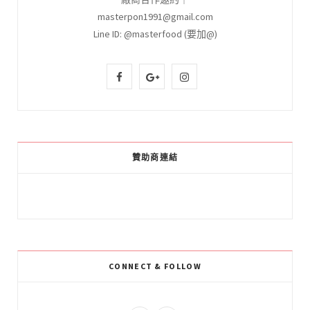
masterpon1991@gmail.com
Line ID: @masterfood (要加@)
F
G
I
a
o
n
c
o
s
e
g
t
贊助商連結
b
l
a
o
e
g
o
P
r
k
l
a
CONNECT & FOLLOW
u
m
s