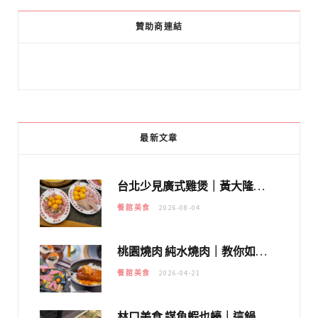
贊助商連結
最新文章
台北少見廣式雞煲｜黃大隆濃郁煲湯：經典提燈與溫體雞肉，熬夜修仙不如來喝湯！
餐館美食
2026-08-04
桃園燒肉 純水燒肉｜教你如何優惠吃日本A5和牛各種部位，私房菜誠意吃好吃滿
餐館美食
2026-04-21
林口美食 謀魚蝦也蠔｜這鍋太狂！「蟹老闆派對鍋」10多種海鮮浮誇上桌，壽星再送生食摩天輪！