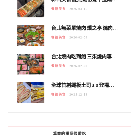
餐館美食
2026-03-15
台北無菜單燒肉 燔之亭 燒肉場｜延吉街的 $980個人無菜單「雞」料理～
餐館美食
2026-02-09
台北燒肉吃到飽 三柒燒肉專門店｜日本A5和牛×龍蝦蟹腳雙拼，海陸霸氣開吃！
餐館美食
2026-02-08
全球首創鐵板土司 3.0 登場！扶旺號的全新高度 ｜漢堡換成鐵板土司，把台式靈魂塞得滿滿的！！
餐館美食
2025-12-13
算命的說我很愛吃