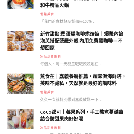
和牛精品火鍋
餐館美食
「我們的食材與品質都是100%…
新竹甜點 豐 蛋糕咖啡烘焙館｜爆漿內餡
泡芙搭配菠羅外殼 內用免費黑咖啡＝不
想回家
冰品甜食飲料
每個人、每一天都是戰戰兢兢地在…
蒸食在｜嘉義餐廳推薦，超澎湃海鮮塔，
美味不藏私，天然就是最好的調味料
餐館美食
久久一次就特別想到嘉義放鬆一下…
CoCo都可｜莓果系列，手工熬煮蔓越莓
結合酸甜果肉好好喝
冰品甜食飲料