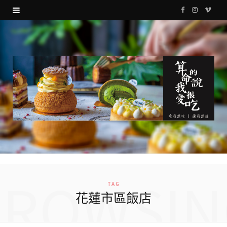
F
I
V
a
n
i
c
s
m
e
t
e
b
a
o
o
g
o
r
k
a
m
BROWSIN
TAG
花蓮市區飯店