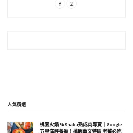
F
I
a
n
c
s
e
t
b
a
o
g
o
r
k
a
m
人氣精選
桃園火鍋 % Shabu熟成肉專賣｜Google
五星滿評餐廳！桃園藝文特區 老饕必吃