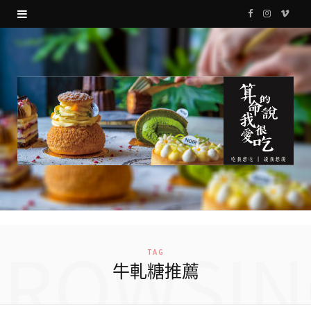
F
I
V
a
n
i
c
s
m
e
t
e
b
a
o
o
g
o
r
k
a
m
BROWSIN
TAG
牛軋糖推薦