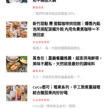
和牛精品火鍋
餐館美食
「我們的食材與品質都是100%…
新竹甜點 豐 蛋糕咖啡烘焙館｜爆漿內餡
泡芙搭配菠羅外殼 內用免費黑咖啡＝不
想回家
冰品甜食飲料
每個人、每一天都是戰戰兢兢地在…
蒸食在｜嘉義餐廳推薦，超澎湃海鮮塔，
美味不藏私，天然就是最好的調味料
餐館美食
久久一次就特別想到嘉義放鬆一下…
CoCo都可｜莓果系列，手工熬煮蔓越莓
結合酸甜果肉好好喝
冰品甜食飲料
CoCo這一季新飲品系列，眉飛…