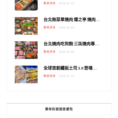
餐館美食
2026-03-15
台北無菜單燒肉 燔之亭 燒肉場｜延吉街的 $980個人無菜單「雞」料理～
餐館美食
2026-02-09
台北燒肉吃到飽 三柒燒肉專門店｜日本A5和牛×龍蝦蟹腳雙拼，海陸霸氣開吃！
餐館美食
2026-02-08
全球首創鐵板土司 3.0 登場！扶旺號的全新高度 ｜漢堡換成鐵板土司，把台式靈魂塞得滿滿的！！
餐館美食
2025-12-13
算命的說我很愛吃