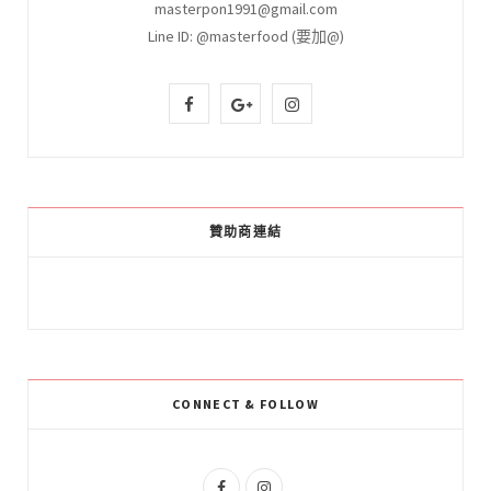
masterpon1991@gmail.com
Line ID: @masterfood (要加@)
F
G
I
a
o
n
c
o
s
e
g
t
贊助商連結
b
l
a
o
e
g
o
P
r
k
l
a
CONNECT & FOLLOW
u
m
s
F
I