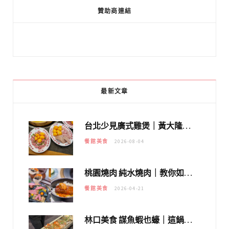
贊助商連結
最新文章
台北少見廣式雞煲｜黃大隆濃郁煲湯：經典提燈與溫體雞肉，熬夜修仙不如來喝湯！
餐館美食
2026-08-04
桃園燒肉 純水燒肉｜教你如何優惠吃日本A5和牛各種部位，私房菜誠意吃好吃滿
餐館美食
2026-04-21
林口美食 謀魚蝦也蠔｜這鍋太狂！「蟹老闆派對鍋」10多種海鮮浮誇上桌，壽星再送生食摩天輪！