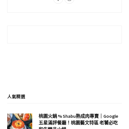
a
n
c
s
e
t
b
a
o
g
o
r
k
a
m
人氣精選
桃園火鍋 % Shabu熟成肉專賣｜Google
五星滿評餐廳！桃園藝文特區 老饕必吃