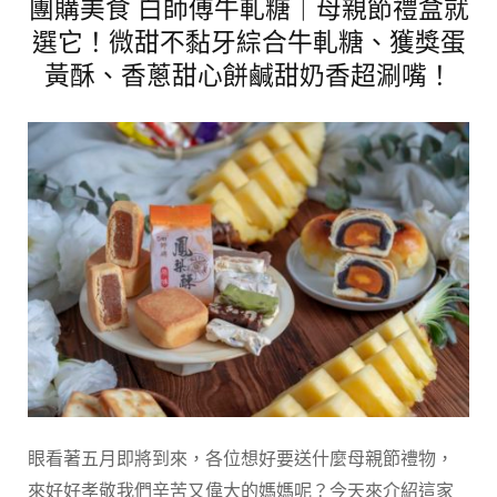
團購美食 白師傅牛軋糖｜母親節禮盒就
選它！微甜不黏牙綜合牛軋糖、獲獎蛋
黃酥、香蔥甜心餅鹹甜奶香超涮嘴！
眼看著五月即將到來，各位想好要送什麼母親節禮物，
來好好孝敬我們辛苦又偉大的媽媽呢？今天來介紹這家