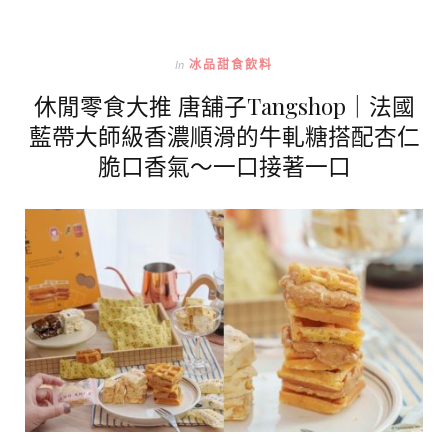
In
冰品甜食飲料
休閒零食大推 唐舖子Tangshop｜法國
藍帶大師級香濃順滑的牛軋糖搭配杏仁
脆口香氣～一口接著一口