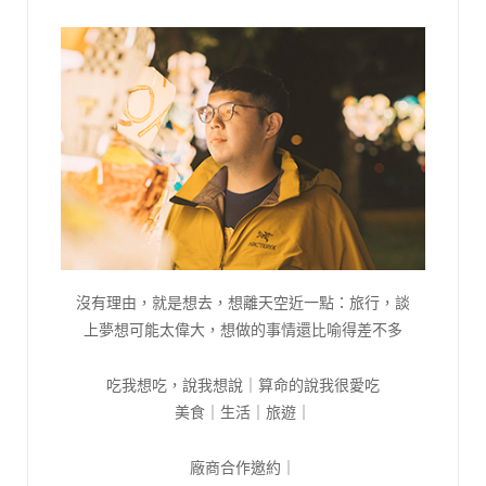
沒有理由，就是想去，想離天空近一點：旅行，談
上夢想可能太偉大，想做的事情還比喻得差不多
吃我想吃，說我想說｜算命的說我很愛吃
美食｜生活｜旅遊｜
廠商合作邀約｜