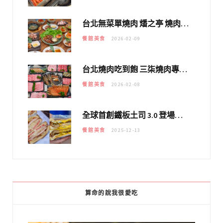
台北無菜單燒肉 燔之亭 燒肉場｜延吉街的 $980個人無菜單「雞」料理～
餐館美食
2026-02-09
台北燒肉吃到飽 三柒燒肉專門店｜日本A5和牛×龍蝦蟹腳雙拼，海陸霸氣開吃！
餐館美食
2026-02-08
全球首創鐵板土司 3.0 登場！扶旺號的全新高度 ｜漢堡換成鐵板土司，把台式靈魂塞得滿滿的！！
餐館美食
2025-12-13
算命的說我很愛吃