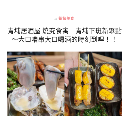
In
餐館美食
青埔居酒屋 燒究食寓｜青埔下班新聚點
～大口嚕串大口喝酒的時刻到哩！！