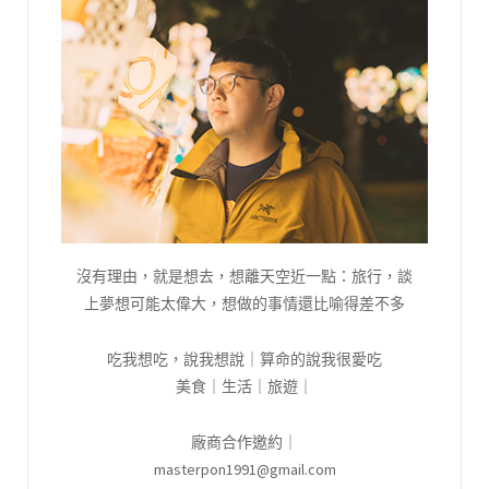
沒有理由，就是想去，想離天空近一點：旅行，談
上夢想可能太偉大，想做的事情還比喻得差不多
吃我想吃，說我想說｜算命的說我很愛吃
美食｜生活｜旅遊｜
廠商合作邀約｜
masterpon1991@gmail.com