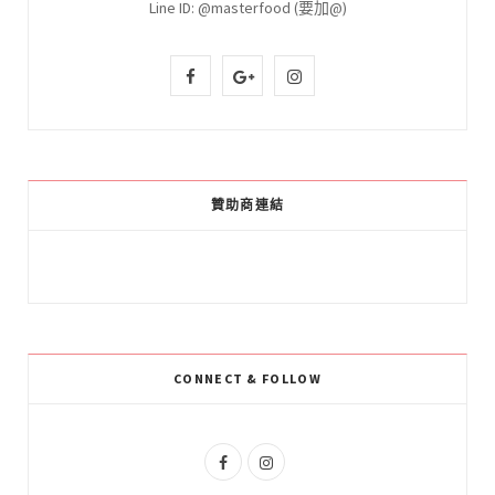
Line ID: @masterfood (要加@)
F
G
I
a
o
n
c
o
s
e
g
t
贊助商連結
b
l
a
o
e
g
o
P
r
k
l
a
CONNECT & FOLLOW
u
m
s
F
I