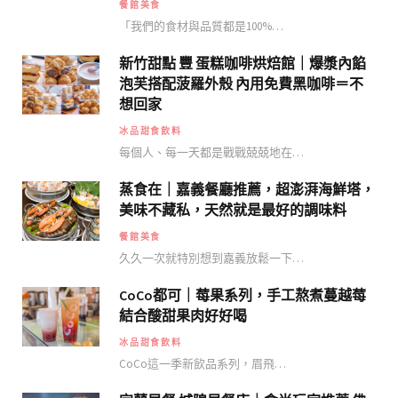
餐館美食
「我們的食材與品質都是100%…
新竹甜點 豐 蛋糕咖啡烘焙館｜爆漿內餡
泡芙搭配菠羅外殼 內用免費黑咖啡＝不
想回家
冰品甜食飲料
每個人、每一天都是戰戰兢兢地在…
蒸食在｜嘉義餐廳推薦，超澎湃海鮮塔，
美味不藏私，天然就是最好的調味料
餐館美食
久久一次就特別想到嘉義放鬆一下…
CoCo都可｜莓果系列，手工熬煮蔓越莓
結合酸甜果肉好好喝
冰品甜食飲料
CoCo這一季新飲品系列，眉飛…