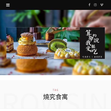
F
I
V
a
n
i
c
s
m
e
t
e
b
a
o
o
g
o
r
k
a
m
BROWSIN
TAG
燒究食寓