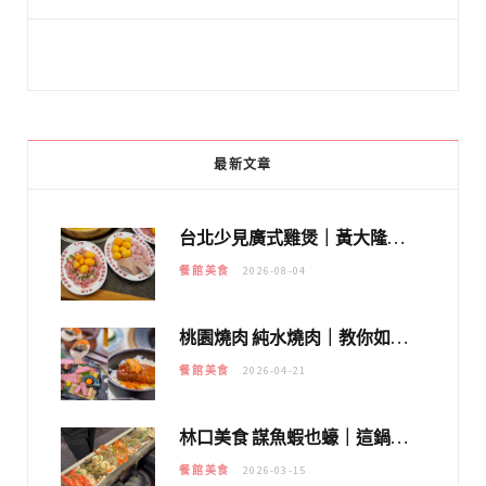
最新文章
台北少見廣式雞煲｜黃大隆濃郁煲湯：經典提燈與溫體雞肉，熬夜修仙不如來喝湯！
餐館美食
2026-08-04
桃園燒肉 純水燒肉｜教你如何優惠吃日本A5和牛各種部位，私房菜誠意吃好吃滿
餐館美食
2026-04-21
林口美食 謀魚蝦也蠔｜這鍋太狂！「蟹老闆派對鍋」10多種海鮮浮誇上桌，壽星再送生食摩天輪！
餐館美食
2026-03-15