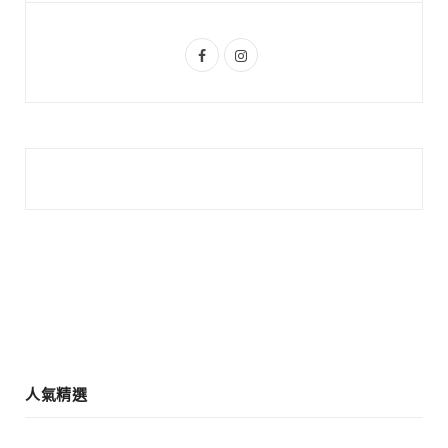
u
m
s
F
I
a
n
c
s
e
t
b
a
o
g
o
r
k
a
m
人氣精選