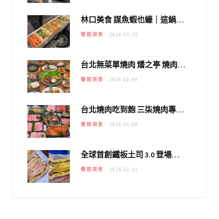
林口美食 謀魚蝦也蠔｜這鍋太狂！「蟹老闆派對鍋」10多種海鮮浮誇上桌，壽星再送生食摩天輪！
餐館美食
2026-03-15
台北無菜單燒肉 燔之亭 燒肉場｜延吉街的 $980個人無菜單「雞」料理～
餐館美食
2026-02-09
台北燒肉吃到飽 三柒燒肉專門店｜日本A5和牛×龍蝦蟹腳雙拼，海陸霸氣開吃！
餐館美食
2026-02-08
全球首創鐵板土司 3.0 登場！扶旺號的全新高度 ｜漢堡換成鐵板土司，把台式靈魂塞得滿滿的！！
餐館美食
2025-12-13