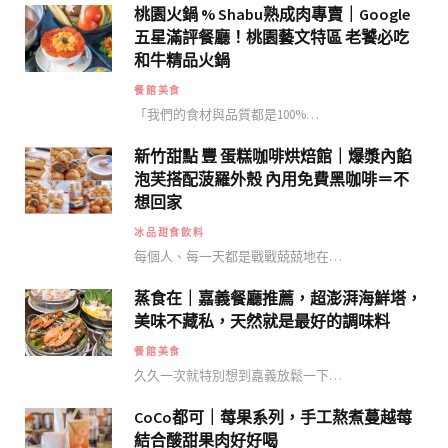
桃園火鍋 % Shabu熟成肉專賣｜Google
五星滿評餐廳！桃園藝文特區 老饕必吃
和牛精品火鍋
餐館美食
「我們的食材與品質都是100%…
新竹甜點 豐 蛋糕咖啡烘焙館｜爆漿內餡
泡芙搭配菠羅外殼 內用免費黑咖啡＝不
想回家
冰品甜食飲料
每個人、每一天都是戰戰兢兢地在…
蒸食在｜嘉義餐廳推薦，超澎湃海鮮塔，
美味不藏私，天然就是最好的調味料
餐館美食
久久一次就特別想到嘉義放鬆一下…
CoCo都可｜莓果系列，手工熬煮蔓越莓
結合酸甜果肉好好喝