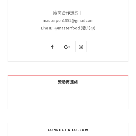
廠商合作邀約｜
masterpon1991@gmail.com
Line ID: @masterfood (要加@)
F
G
I
a
o
n
c
o
s
e
g
t
贊助商連結
b
l
a
o
e
g
o
P
r
k
l
a
CONNECT & FOLLOW