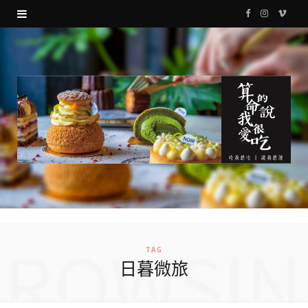
F
I
V
a
n
i
c
s
m
e
t
e
b
a
o
o
g
o
r
k
a
m
BROWSIN
TAG
日暮微旅