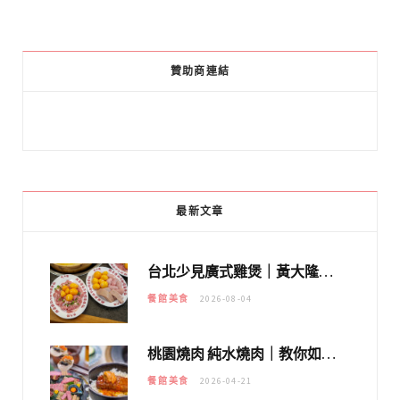
贊助商連結
最新文章
台北少見廣式雞煲｜黃大隆濃郁煲湯：經典提燈與溫體雞肉，熬夜修仙不如來喝湯！
餐館美食
2026-08-04
桃園燒肉 純水燒肉｜教你如何優惠吃日本A5和牛各種部位，私房菜誠意吃好吃滿
餐館美食
2026-04-21