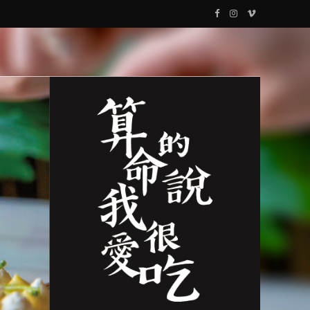
F
I
V
a
n
i
c
s
m
e
t
e
b
a
o
o
g
o
r
k
a
m