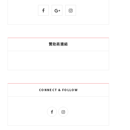
F
G
I
a
o
n
c
o
s
e
g
t
贊助商連結
b
l
a
o
e
g
o
P
r
k
l
a
CONNECT & FOLLOW
u
m
s
F
I
a
n