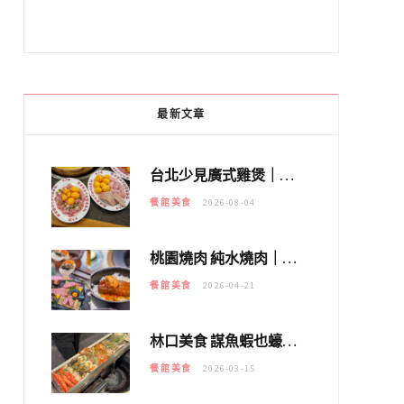
最新文章
台北少見廣式雞煲｜黃大隆濃郁煲湯：經典提燈與溫體雞肉，熬夜修仙不如來喝湯！
餐館美食
2026-08-04
桃園燒肉 純水燒肉｜教你如何優惠吃日本A5和牛各種部位，私房菜誠意吃好吃滿
餐館美食
2026-04-21
林口美食 謀魚蝦也蠔｜這鍋太狂！「蟹老闆派對鍋」10多種海鮮浮誇上桌，壽星再送生食摩天輪！
餐館美食
2026-03-15