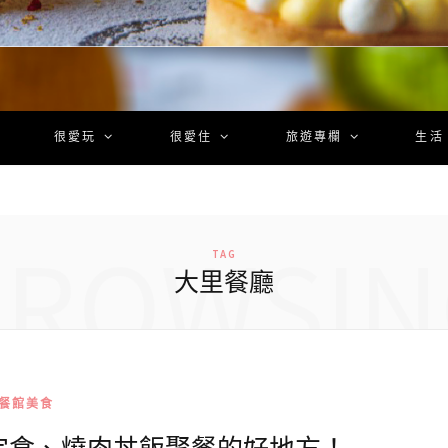
很愛玩
很愛住
旅遊專欄
生活
BROWSIN
TAG
大里餐廳
餐館美食
定食、燒肉丼飯聚餐的好地方！