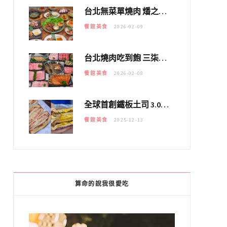
台北無菜單燒肉 燔之亭 燒肉場｜延吉街的 $980個人無菜單「雞」料理～
餐館美食
2026-02-09
台北燒肉吃到飽 三柒燒肉專門店｜日本A5和牛×龍蝦蟹腳雙拼，海陸霸氣開吃！
餐館美食
2026-02-08
全球首創鐵板土司 3.0 登場！扶旺號的全新高度 ｜漢堡換成鐵板土司，把台式靈魂塞得滿滿的！！
餐館美食
2025-12-13
算命的說我很愛吃