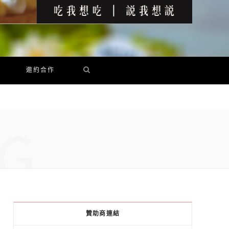
邀約合作
G
贊助商連結