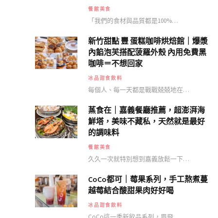
餐館美食
「我們的食材與品質都是100%…
新竹甜點 豐 蛋糕咖啡烘焙館｜爆漿
內餡泡芙搭配菠羅外殼 內用免費黑
咖啡＝不想回家
冰品甜食飲料
每個人、每一天都是戰戰兢兢地在…
蒸食在｜嘉義餐廳推薦，超澎湃海
鮮塔，美味不藏私，天然就是最好
的調味料
餐館美食
久久一次就特別想到嘉義放鬆一下…
CoCo都可｜莓果系列，手工熬煮蔓
越莓結合酸甜果肉好好喝
冰品甜食飲料
CoCo這一季新飲品系列，眉飛…