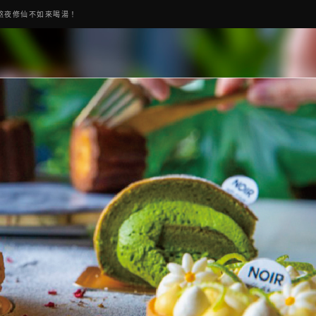
熬夜修仙不如來喝湯！