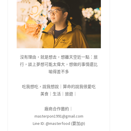
沒有理由，就是想去，想離天空近一點：旅
行，談上夢想可能太偉大，想做的事情還比
喻得差不多
吃我想吃，說我想說｜算命的說我很愛吃
美食｜生活｜旅遊｜
廠商合作邀約｜
masterpon1991@gmail.com
Line ID: @masterfood (要加@)