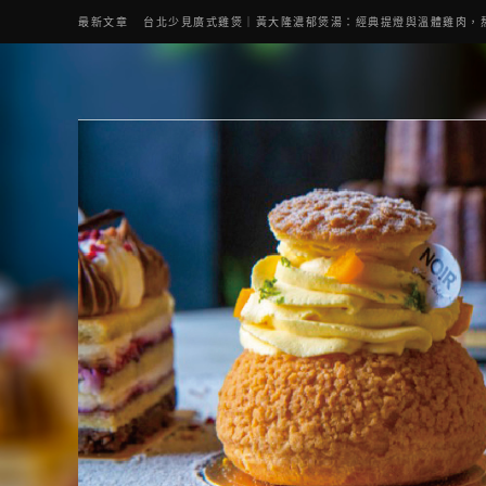
最新文章
台北少見廣式雞煲｜黃大隆濃郁煲湯：經典提燈與溫體雞肉，