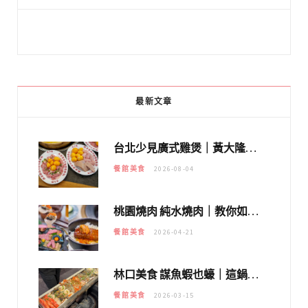
最新文章
台北少見廣式雞煲｜黃大隆濃郁煲湯：經典提燈與溫體雞肉，熬夜修仙不如來喝湯！
餐館美食
2026-08-04
桃園燒肉 純水燒肉｜教你如何優惠吃日本A5和牛各種部位，私房菜誠意吃好吃滿
餐館美食
2026-04-21
林口美食 謀魚蝦也蠔｜這鍋太狂！「蟹老闆派對鍋」10多種海鮮浮誇上桌，壽星再送生食摩天輪！
餐館美食
2026-03-15