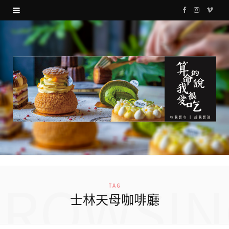
F
I
V
a
n
i
c
s
m
e
t
e
b
a
o
o
g
o
r
k
a
m
BROWSIN
TAG
士林天母咖啡廳