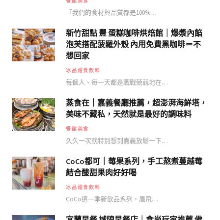
餐館美食
「我們的食材與品質都是100%…
新竹甜點 豐 蛋糕咖啡烘焙館｜爆漿內餡
泡芙搭配菠羅外殼 內用免費黑咖啡＝不
想回家
冰品甜食飲料
每個人、每一天都是戰戰兢兢地在…
蒸食在｜嘉義餐廳推薦，超澎湃海鮮塔，
美味不藏私，天然就是最好的調味料
餐館美食
久久一次就特別想到嘉義放鬆一下…
CoCo都可｜莓果系列，手工熬煮蔓越莓
結合酸甜果肉好好喝
冰品甜食飲料
CoCo這一季新飲品系列，眉飛…
宜蘭早餐 城隍早餐店｜食尚玩家推薦 佛