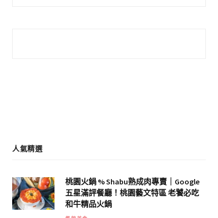
c
s
e
t
b
a
o
g
o
r
k
a
m
人氣精選
桃園火鍋 % Shabu熟成肉專賣｜Google
五星滿評餐廳！桃園藝文特區 老饕必吃
和牛精品火鍋