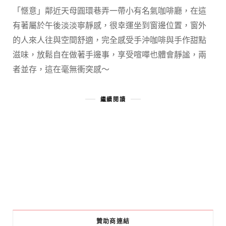
「愜意」鄰近天母圓環巷弄一帶小有名氣咖啡廳，在這
有著屬於午後淡淡寧靜感，很幸運坐到窗邊位置，窗外
的人來人往與空間舒適，完全感受手沖咖啡與手作甜點
滋味，放鬆自在做著手邊事，享受喧嘩也體會靜謐，兩
者並存，這在毫無衝突感～
繼續閱讀
贊助商連結