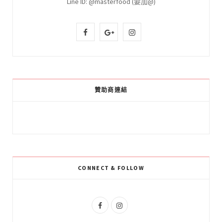
Line ID: @masterfood (要加@)
F
G
I
a
o
n
c
o
s
e
g
t
贊助商連結
b
l
a
o
e
g
o
P
r
k
l
a
CONNECT & FOLLOW
u
m
s
F
I
a
n