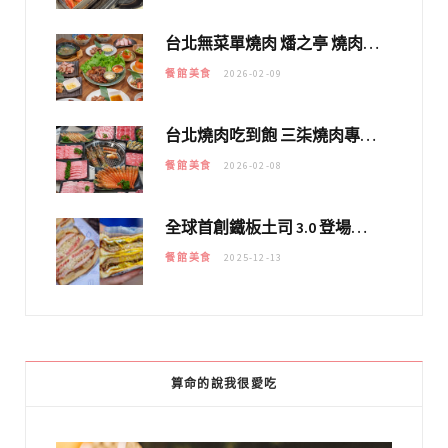
台北無菜單燒肉 燔之亭 燒肉場｜延吉街的 $980個人無菜單「雞」料理～
餐館美食
2026-02-09
台北燒肉吃到飽 三柒燒肉專門店｜日本A5和牛×龍蝦蟹腳雙拼，海陸霸氣開吃！
餐館美食
2026-02-08
全球首創鐵板土司 3.0 登場！扶旺號的全新高度 ｜漢堡換成鐵板土司，把台式靈魂塞得滿滿的！！
餐館美食
2025-12-13
算命的說我很愛吃