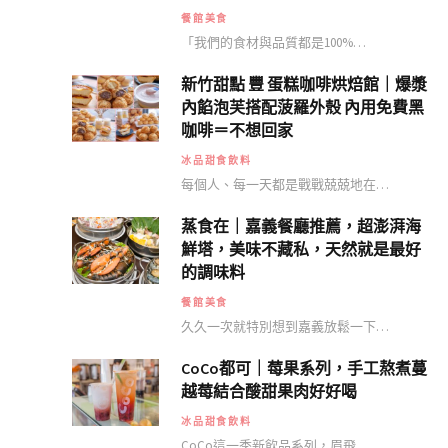
餐館美食
「我們的食材與品質都是100%…
新竹甜點 豐 蛋糕咖啡烘焙館｜爆漿
內餡泡芙搭配菠羅外殼 內用免費黑
咖啡＝不想回家
冰品甜食飲料
每個人、每一天都是戰戰兢兢地在…
蒸食在｜嘉義餐廳推薦，超澎湃海
鮮塔，美味不藏私，天然就是最好
的調味料
餐館美食
久久一次就特別想到嘉義放鬆一下…
CoCo都可｜莓果系列，手工熬煮蔓
越莓結合酸甜果肉好好喝
冰品甜食飲料
CoCo這一季新飲品系列，眉飛…