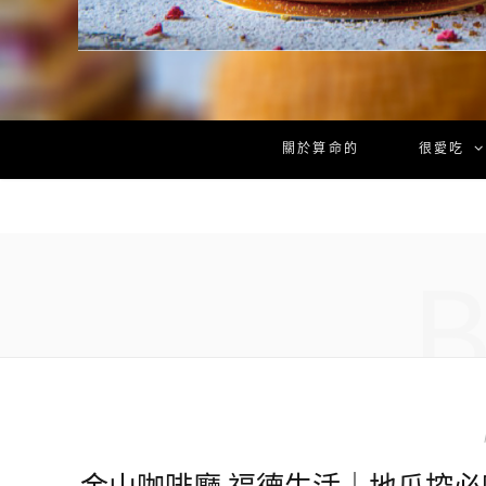
關於算命的
很愛吃
金山咖啡廳 福德生活｜地瓜控