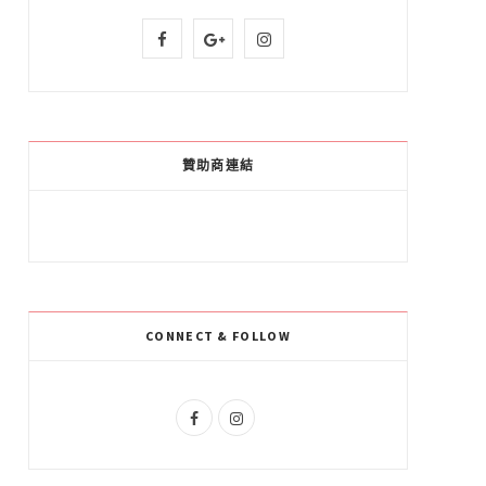
F
G
I
a
o
n
c
o
s
e
g
t
贊助商連結
b
l
a
o
e
g
o
P
r
k
l
a
CONNECT & FOLLOW
u
m
s
F
I
a
n