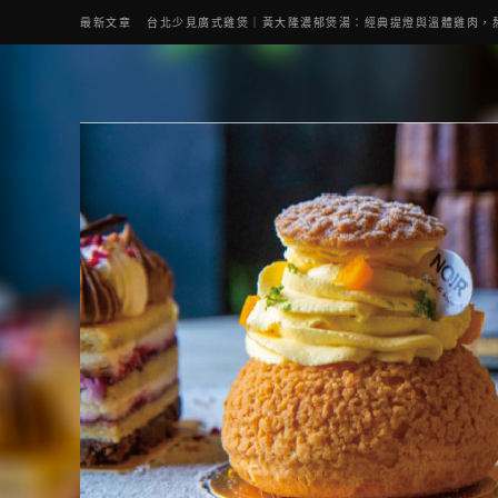
最新文章
台北少見廣式雞煲｜黃大隆濃郁煲湯：經典提燈與溫體雞肉，