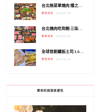
台北無菜單燒肉 燔之亭 燒肉場｜延吉街的 $980個人無菜單「雞」料理～
餐館美食
2026-02-09
台北燒肉吃到飽 三柒燒肉專門店｜日本A5和牛×龍蝦蟹腳雙拼，海陸霸氣開吃！
餐館美食
2026-02-08
全球首創鐵板土司 3.0 登場！扶旺號的全新高度 ｜漢堡換成鐵板土司，把台式靈魂塞得滿滿的！！
餐館美食
2025-12-13
算命的說我很愛吃