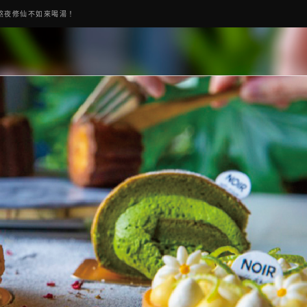
熬夜修仙不如來喝湯！