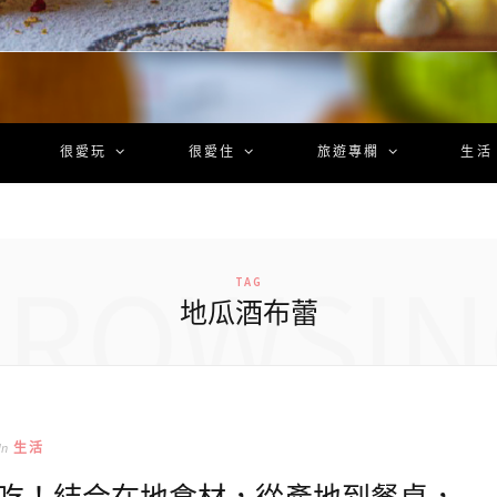
很愛玩
很愛住
旅遊專欄
生活
BROWSIN
TAG
地瓜酒布蕾
In
生活
必吃！結合在地食材，從產地到餐桌，