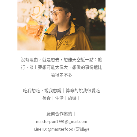
沒有理由，就是想去，想離天空近一點：旅
行，談上夢想可能太偉大，想做的事情還比
喻得差不多
吃我想吃，說我想說｜算命的說我很愛吃
美食｜生活｜旅遊｜
廠商合作邀約｜
masterpon1991@gmail.com
Line ID: @masterfood (要加@)