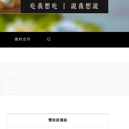
邀約合作
G
贊助商連結