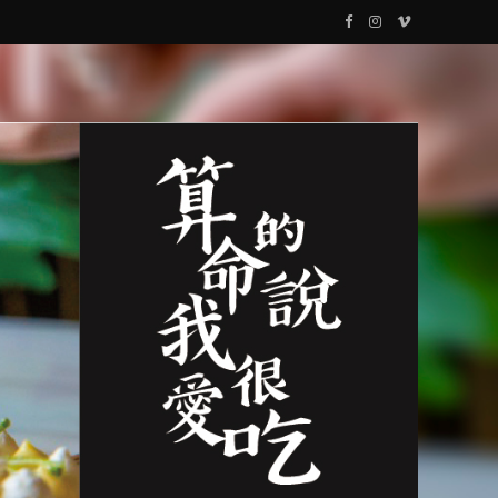
F
I
V
a
n
i
c
s
m
e
t
e
b
a
o
o
g
o
r
k
a
m