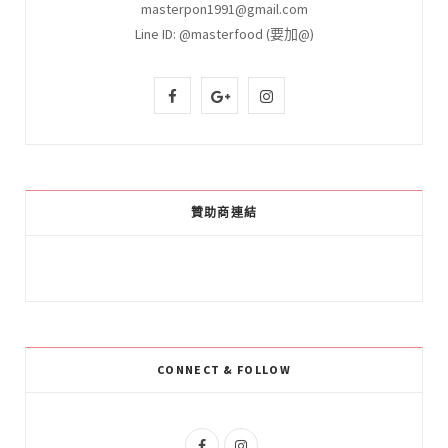
masterpon1991@gmail.com
Line ID: @masterfood (要加@)
F
G
I
a
o
n
c
o
s
e
g
t
贊助商連結
b
l
a
o
e
g
o
P
r
k
l
a
CONNECT & FOLLOW
u
m
s
F
I