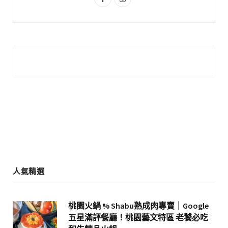
a
n
c
s
e
t
b
a
o
g
o
r
k
a
m
人氣精選
桃園火鍋 % Shabu熟成肉專賣｜Google
五星滿評餐廳！桃園藝文特區 老饕必吃