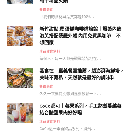
和牛精品火鍋
餐館美食
「我們的食材與品質都是100%…
新竹甜點 豐 蛋糕咖啡烘焙館｜爆漿內餡
泡芙搭配菠羅外殼 內用免費黑咖啡＝不
想回家
冰品甜食飲料
每個人、每一天都是戰戰兢兢地在…
蒸食在｜嘉義餐廳推薦，超澎湃海鮮塔，
美味不藏私，天然就是最好的調味料
餐館美食
久久一次就特別想到嘉義放鬆一下…
CoCo都可｜莓果系列，手工熬煮蔓越莓
結合酸甜果肉好好喝
冰品甜食飲料
CoCo這一季新飲品系列，眉飛…