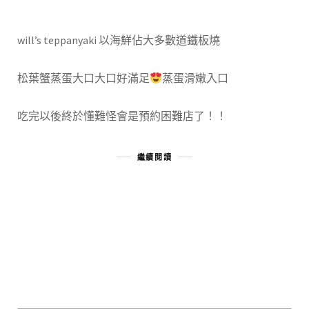
will’s teppanyaki 以海鮮佔大多數道鐵板燒
松葉蟹蒸蛋大口大口好滿足
蒸蛋滑嫩入口
吃完以後終於懂難怪會是預約困難店了！！
繼續閱讀