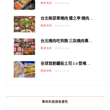
餐館美食
2026-03-15
台北無菜單燒肉 燔之亭 燒肉場｜延吉街的 $980個人無菜單「雞」料理～
餐館美食
2026-02-09
台北燒肉吃到飽 三柒燒肉專門店｜日本A5和牛×龍蝦蟹腳雙拼，海陸霸氣開吃！
餐館美食
2026-02-08
全球首創鐵板土司 3.0 登場！扶旺號的全新高度 ｜漢堡換成鐵板土司，把台式靈魂塞得滿滿的！！
餐館美食
2025-12-13
算命的說我很愛吃