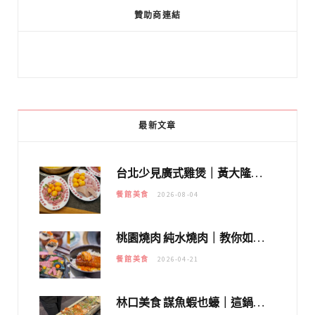
贊助商連結
最新文章
台北少見廣式雞煲｜黃大隆濃郁煲湯：經典提燈與溫體雞肉，熬夜修仙不如來喝湯！
餐館美食
2026-08-04
桃園燒肉 純水燒肉｜教你如何優惠吃日本A5和牛各種部位，私房菜誠意吃好吃滿
餐館美食
2026-04-21
林口美食 謀魚蝦也蠔｜這鍋太狂！「蟹老闆派對鍋」10多種海鮮浮誇上桌，壽星再送生食摩天輪！