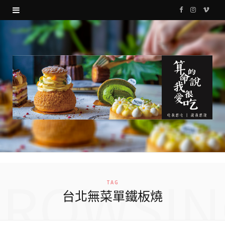
F
I
V
a
n
i
c
s
m
e
t
e
b
a
o
o
g
o
r
k
a
m
BROWSIN
TAG
台北無菜單鐵板燒