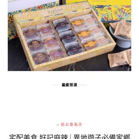
繼續閱讀
In
民以食為天
宅配美食 好記麻辣 | 異地遊子必備家鄉