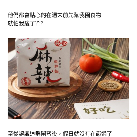
他們都會貼心的在週末前先幫我囤食物
就怕我瘦了???
至從認識這群閨蜜後，假日就沒有在餓過了！