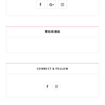
F
G
I
a
o
n
c
o
s
e
g
t
贊助商連結
b
l
a
o
e
g
o
P
r
k
l
a
CONNECT & FOLLOW
u
m
s
F
I
a
n
c
s