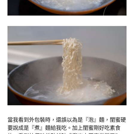
當我看到外包裝時，還誤以為是『泡』麵，閨蜜硬
要說成是『煮』麵給我吃。加上閨蜜剛好吃素食