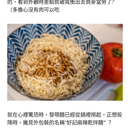
的，看到外觀時差點就破戒衝出去買麥當勞了?
（多擔心沒有肉可以吃
就在心裡驚恐時，發現麵已經從鍋裡撈起，正想投
降時，撇見外包裝的名稱“好記麻辣乾拌麵” ？