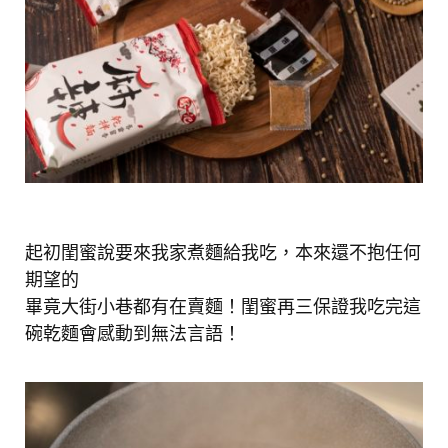
起初閨蜜說要來我家煮麵給我吃，本來還不抱任何
期望的
畢竟大街小巷都有在賣麵！閨蜜再三保證我吃完這
碗乾麵會感動到無法言語！