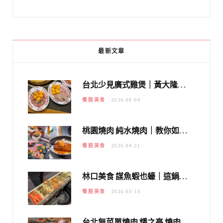
最新文章
台北少見廣式雞煲｜黃大隆濃郁煲湯：經典提燈與溫體雞肉，熬夜修仙不如來喝湯！
餐館美食
2026-08-04
桃園燒肉 純水燒肉｜教你如何優惠吃日本A5和牛各種部位，私房菜誠意吃好吃滿
餐館美食
2026-04-21
林口美食 謀魚蝦也蠔｜這鍋太狂！「蟹老闆派對鍋」10多種海鮮浮誇上桌，壽星再送生食摩天輪！
餐館美食
2026-03-15
台北無菜單燒肉 燔之亭 燒肉場｜延吉街的 $980個人無菜單「雞」料理～