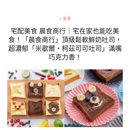
In
生活
宅配美食 晨食商行｜宅在家也能吃美
食！「晨食商行」頂級鬆軟鮮奶吐司，
超濃郁「米歇爾‧柯茲可可吐司」滿嘴
巧克力香！