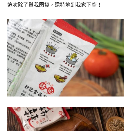
這次除了幫我囤貨，還特地到我家下廚！