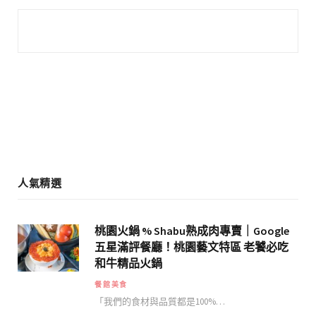
e
t
b
a
o
g
o
r
k
a
m
人氣精選
桃園火鍋 % Shabu熟成肉專賣｜Google
五星滿評餐廳！桃園藝文特區 老饕必吃
和牛精品火鍋
餐館美食
「我們的食材與品質都是100%…