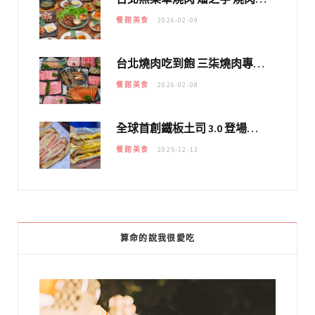
餐館美食
2026-02-09
台北燒肉吃到飽 三柒燒肉專門店｜日本A5和牛×龍蝦蟹腳雙拼，海陸霸氣開吃！
餐館美食
2026-02-08
全球首創鐵板土司 3.0 登場！扶旺號的全新高度 ｜漢堡換成鐵板土司，把台式靈魂塞得滿滿的！！
餐館美食
2025-12-13
算命的說我很愛吃