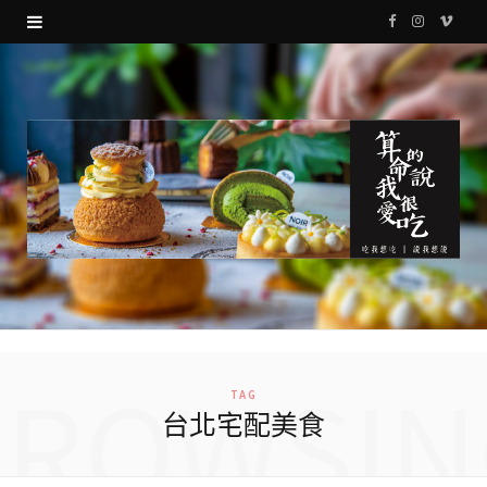
F
I
V
a
n
i
c
s
m
e
t
e
b
a
o
o
g
o
r
k
a
m
BROWSIN
TAG
台北宅配美食