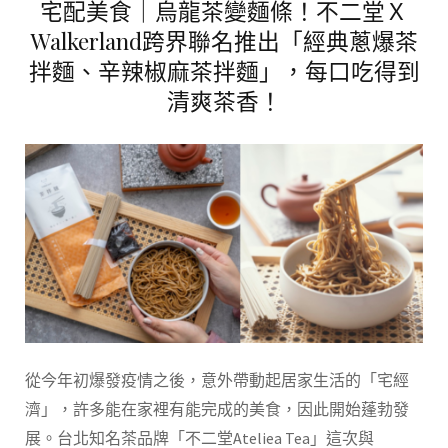
宅配美食｜烏龍茶變麵條！不二堂Ｘ
Walkerland跨界聯名推出「經典蔥爆茶
拌麵、辛辣椒麻茶拌麵」，每口吃得到
清爽茶香！
從今年初爆發疫情之後，意外帶動起居家生活的「宅經
濟」，許多能在家裡有能完成的美食，因此開始蓬勃發
展。台北知名茶品牌「不二堂Ateliea Tea」這次與