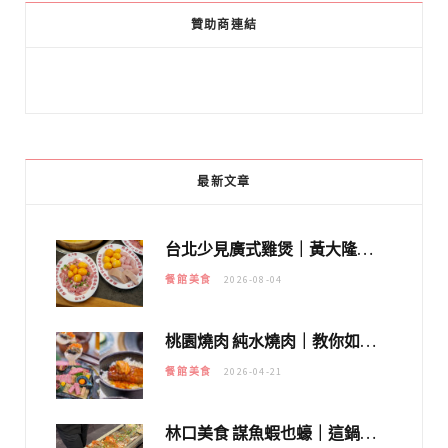
贊助商連結
最新文章
台北少見廣式雞煲｜黃大隆濃郁煲湯：經典提燈與溫體雞肉，熬夜修仙不如來喝湯！
餐館美食
2026-08-04
桃園燒肉 純水燒肉｜教你如何優惠吃日本A5和牛各種部位，私房菜誠意吃好吃滿
餐館美食
2026-04-21
林口美食 謀魚蝦也蠔｜這鍋太狂！「蟹老闆派對鍋」10多種海鮮浮誇上桌，壽星再送生食摩天輪！