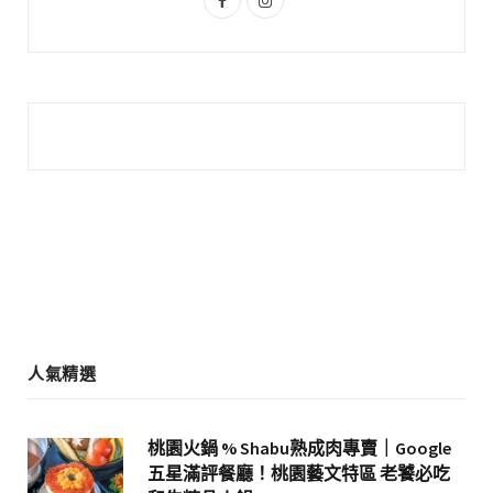
a
n
c
s
e
t
b
a
o
g
o
r
k
a
m
人氣精選
桃園火鍋 % Shabu熟成肉專賣｜Google
五星滿評餐廳！桃園藝文特區 老饕必吃