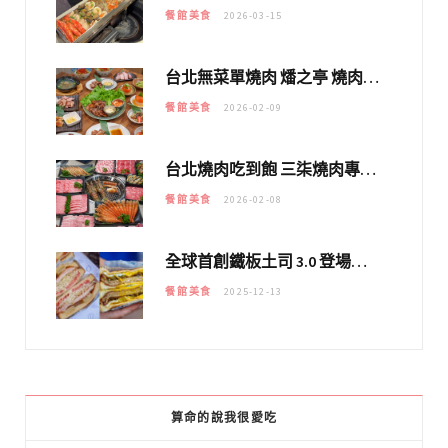
餐館美食
2026-03-15
台北無菜單燒肉 燔之亭 燒肉場｜延吉街的 $980個人無菜單「雞」料理～
餐館美食
2026-02-09
台北燒肉吃到飽 三柒燒肉專門店｜日本A5和牛×龍蝦蟹腳雙拼，海陸霸氣開吃！
餐館美食
2026-02-08
全球首創鐵板土司 3.0 登場！扶旺號的全新高度 ｜漢堡換成鐵板土司，把台式靈魂塞得滿滿的！！
餐館美食
2025-12-13
算命的說我很愛吃