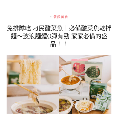
In
餐館美食
免排隊吃 刁民酸菜魚｜必備酸菜魚乾拌
麵～波浪麵體Q彈有勁 家家必備的盛
品！！