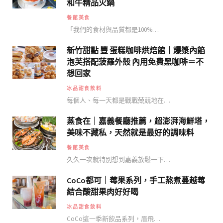
和牛精品火鍋
餐館美食
「我們的食材與品質都是100%…
新竹甜點 豐 蛋糕咖啡烘焙館｜爆漿內餡
泡芙搭配菠羅外殼 內用免費黑咖啡＝不
想回家
冰品甜食飲料
每個人、每一天都是戰戰兢兢地在…
蒸食在｜嘉義餐廳推薦，超澎湃海鮮塔，
美味不藏私，天然就是最好的調味料
餐館美食
久久一次就特別想到嘉義放鬆一下…
CoCo都可｜莓果系列，手工熬煮蔓越莓
結合酸甜果肉好好喝
冰品甜食飲料
CoCo這一季新飲品系列，眉飛…