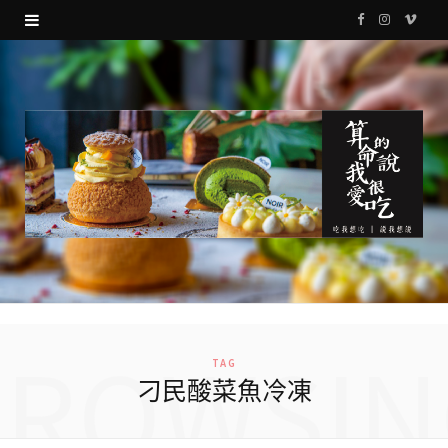
F
I
V
a
n
i
c
s
m
e
t
e
b
a
o
o
g
o
r
k
a
m
BROWSIN
TAG
刁民酸菜魚冷凍