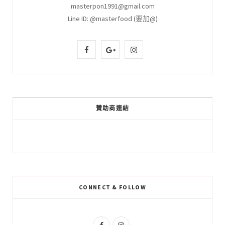
masterpon1991@gmail.com
Line ID: @masterfood (要加@)
F
G
I
a
o
n
c
o
s
e
g
t
贊助商連結
b
l
a
o
e
g
o
P
r
k
l
a
CONNECT & FOLLOW
u
m
s
F
I