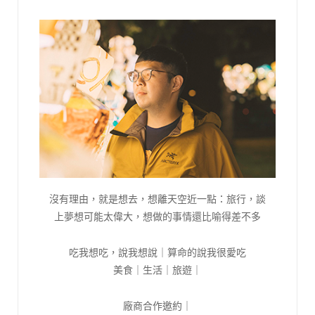
沒有理由，就是想去，想離天空近一點：旅行，談
上夢想可能太偉大，想做的事情還比喻得差不多
吃我想吃，說我想說｜算命的說我很愛吃
美食｜生活｜旅遊｜
廠商合作邀約｜