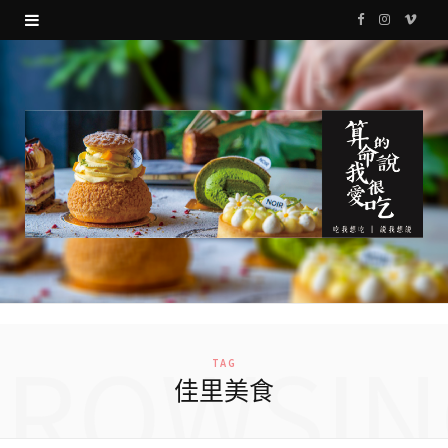
F
I
V
a
n
i
c
s
m
e
t
e
b
a
o
o
g
o
r
k
a
m
BROWSIN
TAG
佳里美食