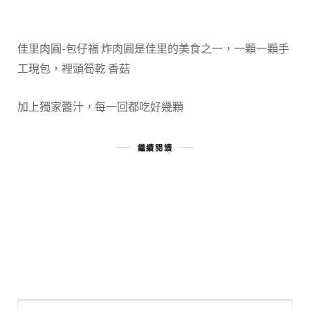
佳里肉圓-包仔福 炸肉圓是佳里的美食之一，一顆一顆手
工現包，裡頭筍乾 香菇
加上獨家醬汁，每一回都吃好幾顆
繼續閱讀