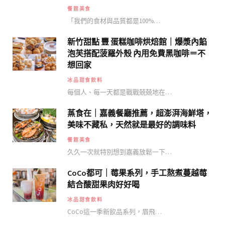
餐館美食
「我們的食材與品質都是100%…
新竹甜點 豐 蛋糕咖啡烘焙館｜爆漿內餡
泡芙搭配菠羅外殼 內用免費黑咖啡＝不
想回家
冰品甜食飲料
每個人、每一天都是戰戰兢兢地在…
蒸食在｜嘉義餐廳推薦，超澎湃海鮮塔，
美味不藏私，天然就是最好的調味料
餐館美食
久久一次就特別想到嘉義放鬆一下…
CoCo都可｜莓果系列，手工熬煮蔓越莓
結合酸甜果肉好好喝
冰品甜食飲料
CoCo這一季新飲品系列，眉飛…