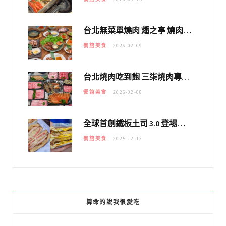
台北無菜單燒肉 燔之亭 燒肉場｜延吉街的 $980個人無菜單「雞」料理～
餐館美食
2026-02-09
台北燒肉吃到飽 三柒燒肉專門店｜日本A5和牛×龍蝦蟹腳雙拼，海陸霸氣開吃！
餐館美食
2026-02-08
全球首創鐵板土司 3.0 登場！扶旺號的全新高度 ｜漢堡換成鐵板土司，把台式靈魂塞得滿滿的！！
餐館美食
2025-12-13
算命的說我很愛吃