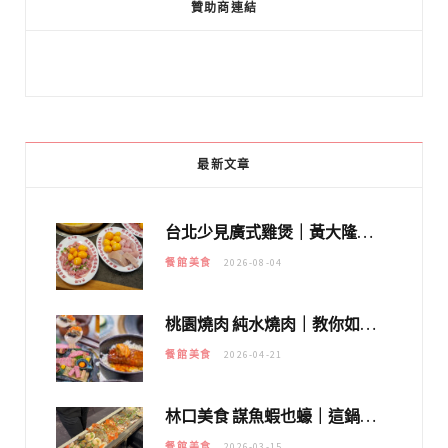
贊助商連結
最新文章
台北少見廣式雞煲｜黃大隆濃郁煲湯：經典提燈與溫體雞肉，熬夜修仙不如來喝湯！
餐館美食
2026-08-04
桃園燒肉 純水燒肉｜教你如何優惠吃日本A5和牛各種部位，私房菜誠意吃好吃滿
餐館美食
2026-04-21
林口美食 謀魚蝦也蠔｜這鍋太狂！「蟹老闆派對鍋」10多種海鮮浮誇上桌，壽星再送生食摩天輪！
餐館美食
2026-03-15