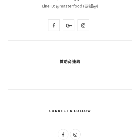
Line ID: @masterfood (要加@)
F
G
I
a
o
n
c
o
s
e
g
t
贊助商連結
b
l
a
o
e
g
o
P
r
k
l
a
CONNECT & FOLLOW
u
m
s
F
I