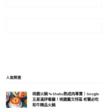
a
n
c
s
e
t
b
a
o
g
o
r
k
a
m
人氣精選
桃園火鍋 % Shabu熟成肉專賣｜Google
五星滿評餐廳！桃園藝文特區 老饕必吃
和牛精品火鍋