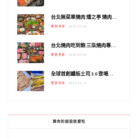
台北無菜單燒肉 燔之亭 燒肉場｜延吉街的 $980個人無菜單「雞」料理～
餐館美食
2026-02-09
台北燒肉吃到飽 三柒燒肉專門店｜日本A5和牛×龍蝦蟹腳雙拼，海陸霸氣開吃！
餐館美食
2026-02-08
全球首創鐵板土司 3.0 登場！扶旺號的全新高度 ｜漢堡換成鐵板土司，把台式靈魂塞得滿滿的！！
餐館美食
2025-12-13
算命的說我很愛吃